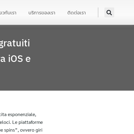
ี่ยวกับเรา
บริการของเรา
ติดต่อเรา
gratuiti
a iOS e
cita esponenziale,
eloci. Le piattaforme
e spins”, ovvero giri