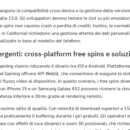
mangono la compatibilità cross‑device e la gestione delle version
lla 13.0. Gli sviluppatori devono testare le slot su più emulatori e
ee spins non causino crash o perdita di crediti. Inoltre, le normati
in California) richiedono una gestione attenta dei dati personal
alizzate in base al modello del telefono.
genti: cross‑platform free spins e soluz
gaming stanno riducendo il divario tra iOS e Android. Piattafo
ud Gaming offrono API WebGL che consentono di eseguire le slot
il flusso video al dispositivo. In questo scenario, i free spins di
 un iPhone 15 e un Samsung Galaxy A52 possono ricevere la stes
latenza inferiore a 30 ms grazie al rendering remoto.
rossimo salto di qualità. Con velocità di download superiori a 1 
na praticamente il buffering durante i giri gratuiti. Gli operatori
ale con effetti di luce dinamici e suoni 3D posizionali, che richi