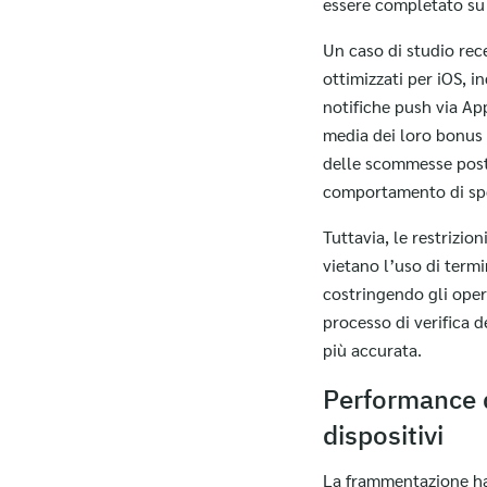
essere completato su 
Un caso di studio rec
ottimizzati per iOS, 
notifiche push via App
media dei loro bonus
delle scommesse post‑
comportamento di sp
Tuttavia, le restrizio
vietano l’uso di termi
costringendo gli operat
processo di verifica 
più accurata.
Performance de
dispositivi
La frammentazione ha