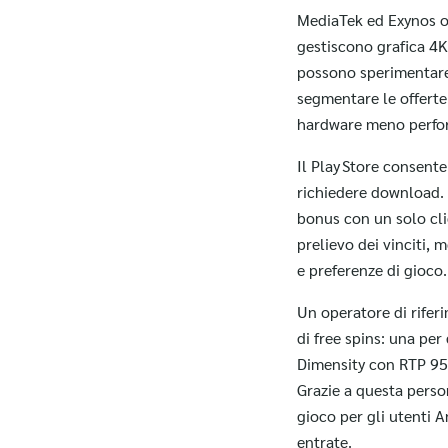
MediaTek ed Exynos off
gestiscono grafica 4K 
possono sperimentare 
segmentare le offerte 
hardware meno perfo
Il Play Store consent
richiedere download. 
bonus con un solo clic
prelievo dei vinciti, 
e preferenze di gioco.
Un operatore di rifer
di free spins: una pe
Dimensity con RTP 95,
Grazie a questa pers
gioco per gli utenti 
entrate.