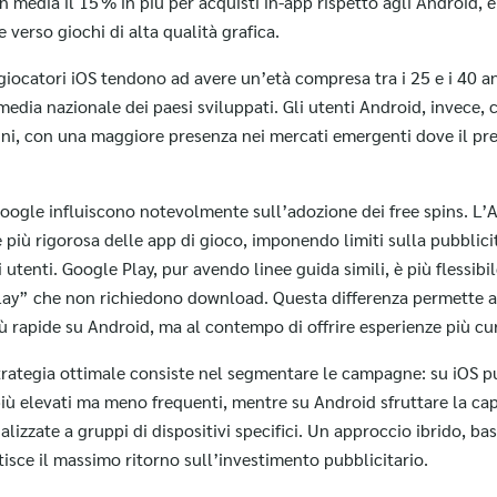
n media il 15 % in più per acquisti in‑app rispetto agli Android,
verso giochi di alta qualità grafica.
iocatori iOS tendono ad avere un’età compresa tra i 25 e i 40 a
media nazionale dei paesi sviluppati. Gli utenti Android, invece, 
nni, con una maggiore presenza nei mercati emergenti dove il p
Google influiscono notevolmente sull’adozione dei free spins. L’
 più rigorosa delle app di gioco, imponendo limiti sulla pubblici
i utenti. Google Play, pur avendo linee guida simili, è più flessib
play” che non richiedono download. Questa differenza permette ag
 rapide su Android, ma al contempo di offrire esperienze più cur
 strategia ottimale consiste nel segmentare le campagne: su iOS p
 elevati ma meno frequenti, mentre su Android sfruttare la capa
lizzate a gruppi di dispositivi specifici. Un approccio ibrido, basa
tisce il massimo ritorno sull’investimento pubblicitario.