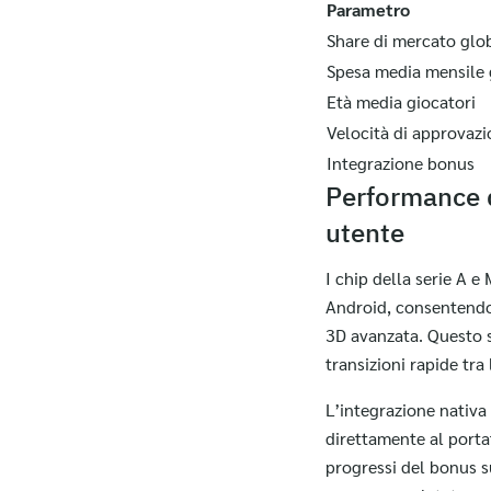
Parametro
Share di mercato glo
Spesa media mensile
Età media giocatori
Velocità di approvaz
Integrazione bonus
Performance de
utente
I chip della serie A e
Android, consentendo 
3D avanzata. Questo si
transizioni rapide tra
L’integrazione nativa d
direttamente al portaf
progressi del bonus su