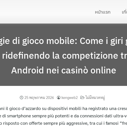
หน้าเเรก
เก
ie di gioco mobile: Come i giri 
 ridefinendo la competizione tr
Android nei casinò online
25 พฤษภาคม 2026
kengweb2
ไม่มีหมวดหมู่
ni il gioco d’azzardo su dispositivi mobili ha registrato una cres
ne di smartphone sempre più potenti e da connessioni dati ultra‑v
 risposto con offerte sempre più aggressive, tra cui i famosi “fre