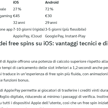
iOS
Android
bale
27 %
72 %
 gaming
€45
€30
32 anni
29 anni
ione app
7‑10 giorni (rigida)
3‑5 giorni (più flessibile)
Apple Pay, iCloud
Google Pay, Instant‑Play
i free spins su iOS: vantaggi tecnici e d
 M di Apple offrono una potenza di calcolo superiore rispetto all
tempi di caricamento delle slot inferiori a 1,2 secondi anche pe
 traduce in un’esperienza di free spin più fluida, con animazioni
 le funzioni bonus.
i Apple Pay permette ai giocatori di trasferire i crediti vinti duran
oglio digitale, riducendo al minimo i passaggi di verifica. Inoltre
 tutti i dispositivi Apple dell’utente, così che un free spin inizi