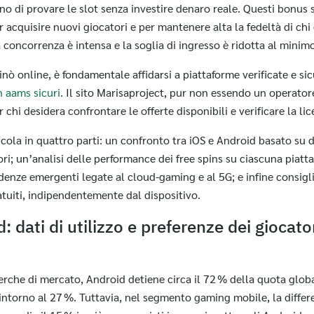
no di provare le slot senza investire denaro reale. Questi bonus 
 acquisire nuovi giocatori e per mantenere alta la fedeltà di chi 
 concorrenza è intensa e la soglia di ingresso è ridotta al minim
nò online, è fondamentale affidarsi a piattaforme verificate e si
 aams sicuri
. Il sito Marisaproject, pur non essendo un operator
 chi desidera confrontare le offerte disponibili e verificare la li
icola in quattro parti: un confronto tra iOS e Android basato su da
ori; un’analisi delle performance dei free spins su ciascuna piatt
enze emergenti legate al cloud‑gaming e al 5G; e infine consigli
atuiti, indipendentemente dal dispositivo.
: dati di utilizzo e preferenze dei giocato
erche di mercato, Android detiene circa il 72 % della quota glob
intorno al 27 %. Tuttavia, nel segmento gaming mobile, la differe