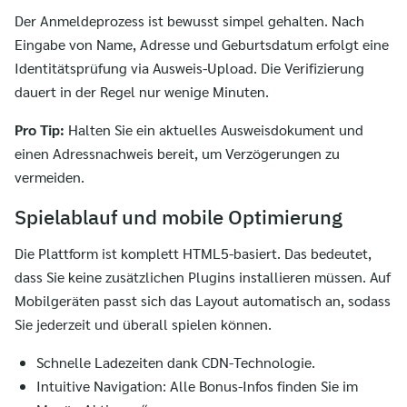
Der Anmeldeprozess ist bewusst simpel gehalten. Nach
Eingabe von Name, Adresse und Geburtsdatum erfolgt eine
Identitätsprüfung via Ausweis‑Upload. Die Verifizierung
dauert in der Regel nur wenige Minuten.
Pro Tip:
Halten Sie ein aktuelles Ausweisdokument und
einen Adressnachweis bereit, um Verzögerungen zu
vermeiden.
Spielablauf und mobile Optimierung
Die Plattform ist komplett HTML5‑basiert. Das bedeutet,
dass Sie keine zusätzlichen Plugins installieren müssen. Auf
Mobilgeräten passt sich das Layout automatisch an, sodass
Sie jederzeit und überall spielen können.
Schnelle Ladezeiten dank CDN‑Technologie.
Intuitive Navigation: Alle Bonus‑Infos finden Sie im