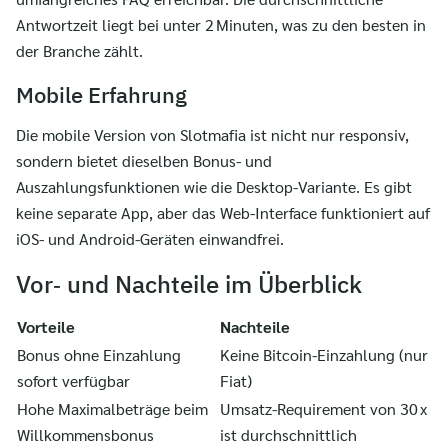
Antwortzeit liegt bei unter 2 Minuten, was zu den besten in
der Branche zählt.
Mobile Erfahrung
Die mobile Version von Slotmafia ist nicht nur responsiv,
sondern bietet dieselben Bonus‑ und
Auszahlungsfunktionen wie die Desktop‑Variante. Es gibt
keine separate App, aber das Web‑Interface funktioniert auf
iOS‑ und Android‑Geräten einwandfrei.
Vor‑ und Nachteile im Überblick
Vorteile
Nachteile
Bonus ohne Einzahlung
Keine Bitcoin‑Einzahlung (nur
sofort verfügbar
Fiat)
Hohe Maximalbeträge beim
Umsatz‑Requirement von 30 x
Willkommensbonus
ist durchschnittlich