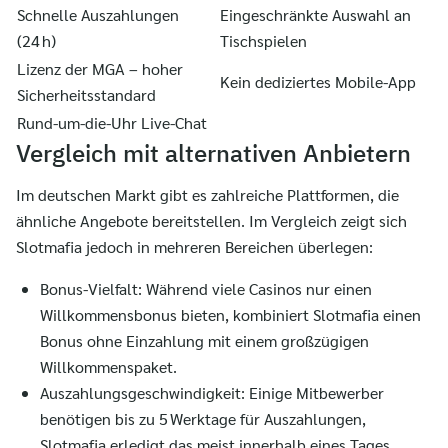
Schnelle Auszahlungen
Eingeschränkte Auswahl an
(24 h)
Tischspielen
Lizenz der MGA – hoher
Kein dediziertes Mobile‑App
Sicherheitsstandard
Rund‑um‑die‑Uhr Live‑Chat
Vergleich mit alternativen Anbietern
Im deutschen Markt gibt es zahlreiche Plattformen, die
ähnliche Angebote bereitstellen. Im Vergleich zeigt sich
Slotmafia jedoch in mehreren Bereichen überlegen:
Bonus‑Vielfalt: Während viele Casinos nur einen
Willkommensbonus bieten, kombiniert Slotmafia einen
Bonus ohne Einzahlung mit einem großzügigen
Willkommenspaket.
Auszahlungsgeschwindigkeit: Einige Mitbewerber
benötigen bis zu 5 Werktage für Auszahlungen,
Slotmafia erledigt das meist innerhalb eines Tages.