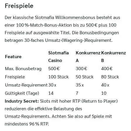
Freispiele
Der klassische Slotmafia Willkommensbonus besteht aus
einer 100 %‑Match‑Bonus‑Aktion bis zu 500 € plus 100
Freispiele auf ausgewählte Titel. Die Bonusbedingungen
betragen 30‑faches Umsatz‑(Wagering‑)Requirement.
Slotmafia
Konkurrenz
Konkurrenz
Feature
Casino
A
B
Max. Bonusbetrag
500 €
300 €
400 €
Freispiele
100 Stück
50 Stück
80 Stück
Umsatz‑Requirement
30 x
35 x
40 x
Gültigkeit (Tage)
14
7
10
Industry Secret:
Slots mit hoher RTP (Return to Player)
reduzieren die effektive Belastung des
Umsatz‑Requirements. Achten Sie also auf Spiele mit
mindestens 96 % RTP.