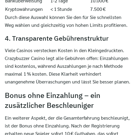
Banküberweisung
1‑2 Tage
10.000 €
Kryptowährungen
< 1 Stunde
7.500 €
Durch diese Auswahl können Sie den für Sie schnellsten
Weg wählen und gleichzeitig von hohen Limits profitieren.
4. Transparente Gebührenstruktur
Viele Casinos verstecken Kosten in den Kleingedruckten.
Crazybuzzer Casino legt alle Gebühren offen: Einzahlungen
sind kostenlos, während Auszahlungen je nach Methode
maximal 1 % kosten. Diese Klarheit verhindert
unangenehme Überraschungen und lässt Sie besser planen.
Bonus ohne Einzahlung – ein
zusätzlicher Beschleuniger
Ein weiterer Aspekt, der die Gesamterfahrung beschleunigt,
ist der Bonus ohne Einzahlung. Nach der Registrierung
erhalten neue Spieler sofort 10 € Guthaben, das sofort