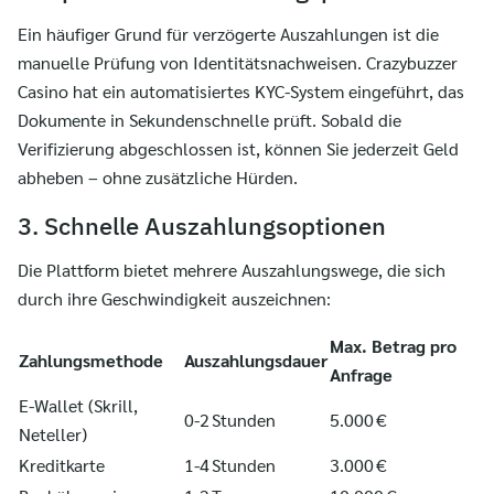
Ein häufiger Grund für verzögerte Auszahlungen ist die
manuelle Prüfung von Identitätsnachweisen. Crazybuzzer
Casino hat ein automatisiertes KYC‑System eingeführt, das
Dokumente in Sekundenschnelle prüft. Sobald die
Verifizierung abgeschlossen ist, können Sie jederzeit Geld
abheben – ohne zusätzliche Hürden.
3. Schnelle Auszahlungsoptionen
Die Plattform bietet mehrere Auszahlungswege, die sich
durch ihre Geschwindigkeit auszeichnen:
Max. Betrag pro
Zahlungsmethode
Auszahlungsdauer
Anfrage
E‑Wallet (Skrill,
0‑2 Stunden
5.000 €
Neteller)
Kreditkarte
1‑4 Stunden
3.000 €