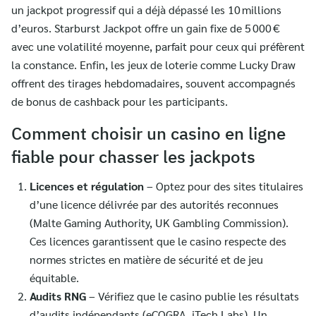
un jackpot progressif qui a déjà dépassé les 10 millions
d’euros. Starburst Jackpot offre un gain fixe de 5 000 €
avec une volatilité moyenne, parfait pour ceux qui préfèrent
la constance. Enfin, les jeux de loterie comme Lucky Draw
offrent des tirages hebdomadaires, souvent accompagnés
de bonus de cashback pour les participants.
Comment choisir un casino en ligne
fiable pour chasser les jackpots
Licences et régulation
– Optez pour des sites titulaires
d’une licence délivrée par des autorités reconnues
(Malte Gaming Authority, UK Gambling Commission).
Ces licences garantissent que le casino respecte des
normes strictes en matière de sécurité et de jeu
équitable.
Audits RNG
– Vérifiez que le casino publie les résultats
d’audits indépendants (eCOGRA, iTech Labs). Un