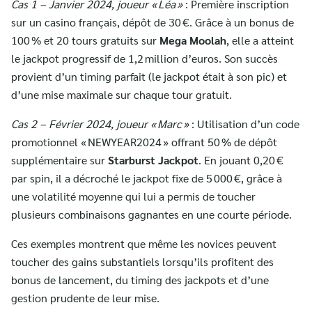
Cas 1 – Janvier 2024, joueur « Léa »
: Première inscription
sur un casino français, dépôt de 30 €. Grâce à un bonus de
100 % et 20 tours gratuits sur
Mega Moolah
, elle a atteint
le jackpot progressif de 1,2 million d’euros. Son succès
provient d’un timing parfait (le jackpot était à son pic) et
d’une mise maximale sur chaque tour gratuit.
Cas 2 – Février 2024, joueur « Marc »
: Utilisation d’un code
promotionnel « NEWYEAR2024 » offrant 50 % de dépôt
supplémentaire sur
Starburst Jackpot
. En jouant 0,20 €
par spin, il a décroché le jackpot fixe de 5 000 €, grâce à
une volatilité moyenne qui lui a permis de toucher
plusieurs combinaisons gagnantes en une courte période.
Ces exemples montrent que même les novices peuvent
toucher des gains substantiels lorsqu’ils profitent des
bonus de lancement, du timing des jackpots et d’une
gestion prudente de leur mise.