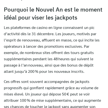
Pourquoi le Nouvel An est le moment
idéal pour viser les jackpots
Les plateformes de casino en ligne connaissent un pic
d’activité dès le 31 décembre. Les joueurs, motivés par
l’esprit de renouveau, affluent en masse, ce qui incite les
opérateurs à lancer des promotions exclusives. Par
exemple, de nombreux sites offrent des tours gratuits
supplémentaires pendant les 48 heures qui suivent le
passage à l’an nouveau, ainsi que des bonus de dépôt
allant jusqu’à 200 % pour les nouveaux inscrits.
Ces offres sont souvent accompagnées de jackpots
progressifs qui gonflent rapidement grâce au volume de
mises élevé. Un joueur qui dépose 50 € peut se voir
attribuer 100 % de mise supplémentaire, ce qui augmente
ses chances de toucher le jackpot sans augmenter son