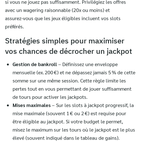
si vous ne jouez pas suffisamment. Privilégiez les offres
avec un wagering raisonnable (20x ou moins) et
assurez‑vous que les jeux éligibles incluent vos slots
préférés.
Stratégies simples pour maximiser
vos chances de décrocher un jackpot
Gestion de bankroll
– Définissez une enveloppe
mensuelle (ex. 200 €) et ne dépassez jamais 5 % de cette
somme sur une même session. Cette règle limite les
pertes tout en vous permettant de jouer suffisamment
de tours pour activer les jackpots.
Mises maximales
– Sur les slots à jackpot progressif, la
mise maximale (souvent 1 € ou 2 €) est requise pour
être éligible au jackpot. Si votre budget le permet,
misez le maximum sur les tours où le jackpot est le plus
élevé (souvent indiqué dans le tableau de gains).