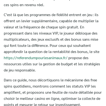
ces spins en revenu réel.
C’est là que les programmes de fidélité entrent en jeu : ils
offrent un levier supplémentaire, capable de multiplier la
valeur et la fréquence de chaque spin gratuit. En
progressant dans les niveaux VIP, le joueur débloque des
multiplicateurs, des jeux exclusifs et des bonus sans mise
qui font toute la différence. Pour ceux qui souhaitent
approfondir la question de la rentabilité des bonus, le site
https://referendumpourlesanimaux.fr/
propose des
ressources utiles sur la gestion de budget et les stratégies
de jeu responsable.
Dans ce guide, nous décortiquons le mécanisme des free
spins quotidiens, montrons comment les statuts VIP les
amplifient, et proposons une feuille de route détaillée pour
choisir le meilleur casino en ligne, optimiser la collecte de
points et mesurer le retour sur investissement.