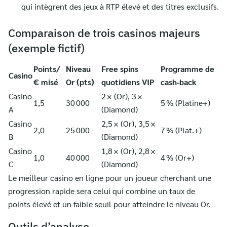
qui intègrent des jeux à RTP élevé et des titres exclusifs.
Comparaison de trois casinos majeurs
(exemple fictif)
Points/
Niveau
Free spins
Programme de
Casino
€ misé
Or (pts)
quotidiens VIP
cash‑back
Casino
2 × (Or), 3 ×
1,5
30 000
5 % (Platine+)
A
(Diamond)
Casino
2,5 × (Or), 3,5 ×
2,0
25 000
7 % (Plat.+)
B
(Diamond)
Casino
1,8 × (Or), 2,8 ×
1,0
40 000
4 % (Or+)
C
(Diamond)
Le meilleur casino en ligne pour un joueur cherchant une
progression rapide sera celui qui combine un taux de
points élevé et un faible seuil pour atteindre le niveau Or.
Outils d’analyse