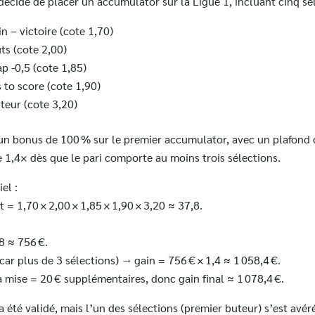
 décide de placer un accumulator sur la Ligue 1, incluant cinq sél
n – victoire (cote 1,70)
uts (cote 2,00)
 -0,5 (cote 1,85)
 to score (cote 1,90)
teur (cote 3,20)
un bonus de 100 % sur le premier accumulator, avec un plafond d
1,4× dès que le pari comporte au moins trois sélections.
el :
 = 1,70 × 2,00 × 1,85 × 1,90 × 3,20 ≈ 37,8.
8 ≈ 756 €.
car plus de 3 sélections) → gain = 756 € × 1,4 ≈ 1 058,4 €.
 mise = 20 € supplémentaires, donc gain final ≈ 1 078,4 €.
i a été validé, mais l’un des sélections (premier buteur) s’est avér