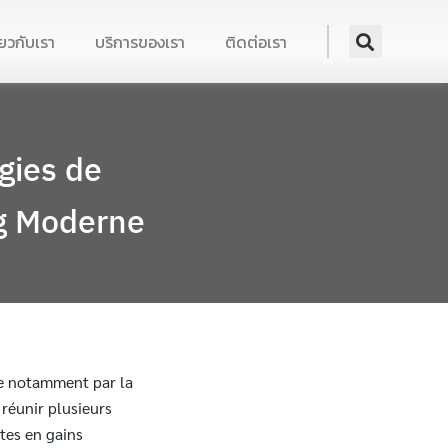
ี่ยวกับเรา
บริการของเรา
ติดต่อเรา
gies de
ng Moderne
ée notamment par la
réunir plusieurs
tes en gains