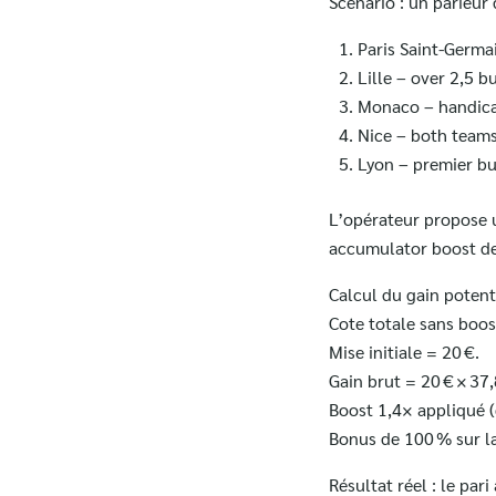
Scénario : un parieur
Paris Saint‑Germai
Lille – over 2,5 b
Monaco – handicap
Nice – both teams
Lyon – premier bu
L’opérateur propose 
accumulator boost de 
Calcul du gain potenti
Cote totale sans boost
Mise initiale = 20 €.
Gain brut = 20 € × 37,
Boost 1,4× appliqué (
Bonus de 100 % sur la
Résultat réel : le par