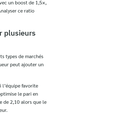
avec un boost de 1,5×,
Analyser ce ratio
r plusieurs
nts types de marchés
oueur peut ajouter un
i l’équipe favorite
ptimise le pari en
e de 2,10 alors que le
eur.