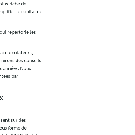
plus riche de
lifier le capital de
qui répertorie les
x accumulateurs,
rnirons des conseils
x données. Nous
ntées par
x
isent sur des
sous forme de