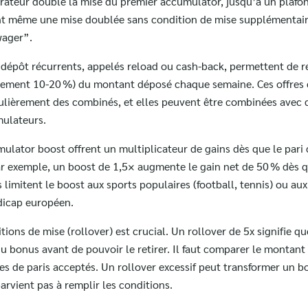
rateur double la mise du premier accumulator, jusqu’à un plafon
t même une mise doublée sans condition de mise supplémentaire
wager”.
 dépôt récurrents, appelés reload ou cash‑back, permettent de 
ement 10‑20 %) du montant déposé chaque semaine. Ces offres c
gulièrement des combinés, et elles peuvent être combinées avec d
mulateurs.
lator boost offrent un multiplicateur de gains dès que le pari
ar exemple, un boost de 1,5× augmente le gain net de 50 % dès que
es limitent le boost aux sports populaires (football, tennis) ou au
icap européen.
ons de mise (rollover) est crucial. Un rollover de 5x signifie qu
du bonus avant de pouvoir le retirer. Il faut comparer le montan
pes de paris acceptés. Un rollover excessif peut transformer un bo
parvient pas à remplir les conditions.