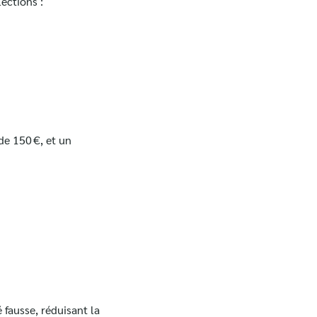
ections :
e 150 €, et un
é fausse, réduisant la