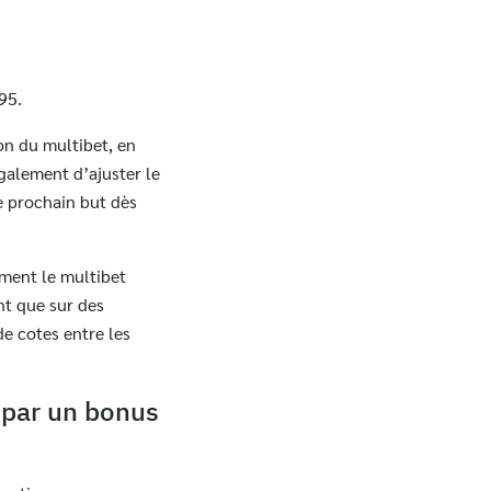
95.
on du multibet, en
également d’ajuster le
e prochain but dès
ement le multibet
nt que sur des
de cotes entre les
é par un bonus