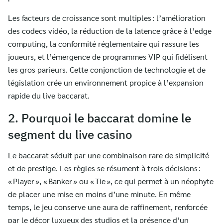
Les facteurs de croissance sont multiples : l’amélioration
des codecs vidéo, la réduction de la latence grâce à l’edge
computing, la conformité réglementaire qui rassure les
joueurs, et l’émergence de programmes VIP qui fidélisent
les gros parieurs. Cette conjonction de technologie et de
législation crée un environnement propice à l’expansion
rapide du live baccarat.
2. Pourquoi le baccarat domine le
segment du live casino
Le baccarat séduit par une combinaison rare de simplicité
et de prestige. Les règles se résument à trois décisions :
« Player », « Banker » ou « Tie », ce qui permet à un néophyte
de placer une mise en moins d’une minute. En même
temps, le jeu conserve une aura de raffinement, renforcée
par le décor luxueux des studios et la présence d’un