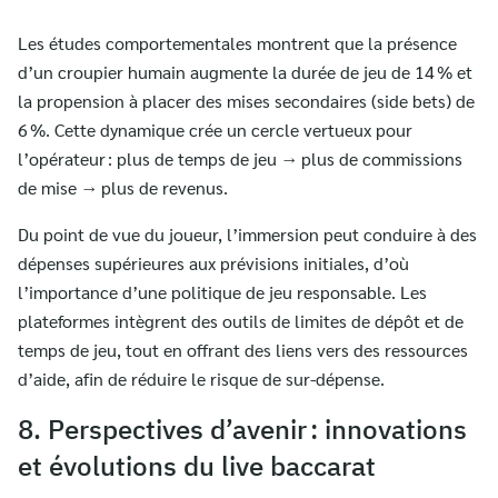
Les études comportementales montrent que la présence
d’un croupier humain augmente la durée de jeu de 14 % et
la propension à placer des mises secondaires (side bets) de
6 %. Cette dynamique crée un cercle vertueux pour
l’opérateur : plus de temps de jeu → plus de commissions
de mise → plus de revenus.
Du point de vue du joueur, l’immersion peut conduire à des
dépenses supérieures aux prévisions initiales, d’où
l’importance d’une politique de jeu responsable. Les
plateformes intègrent des outils de limites de dépôt et de
temps de jeu, tout en offrant des liens vers des ressources
d’aide, afin de réduire le risque de sur‑dépense.
8. Perspectives d’avenir : innovations
et évolutions du live baccarat