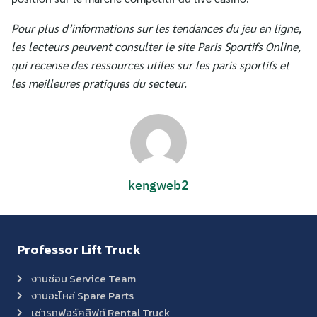
Pour plus d’informations sur les tendances du jeu en ligne,
les lecteurs peuvent consulter le site Paris Sportifs Online,
qui recense des ressources utiles sur les paris sportifs et
les meilleures pratiques du secteur.
kengweb2
Professor Lift Truck
งานซ่อม Service Team
งานอะไหล่ Spare Parts
เช่ารถฟอร์คลิฟท์ Rental Truck