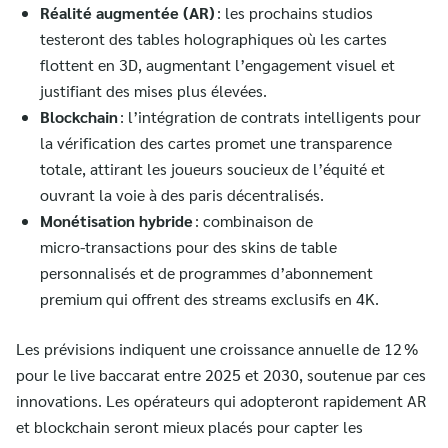
Réalité augmentée (AR)
: les prochains studios
testeront des tables holographiques où les cartes
flottent en 3D, augmentant l’engagement visuel et
justifiant des mises plus élevées.
Blockchain
: l’intégration de contrats intelligents pour
la vérification des cartes promet une transparence
totale, attirant les joueurs soucieux de l’équité et
ouvrant la voie à des paris décentralisés.
Monétisation hybride
: combinaison de
micro‑transactions pour des skins de table
personnalisés et de programmes d’abonnement
premium qui offrent des streams exclusifs en 4K.
Les prévisions indiquent une croissance annuelle de 12 %
pour le live baccarat entre 2025 et 2030, soutenue par ces
innovations. Les opérateurs qui adopteront rapidement AR
et blockchain seront mieux placés pour capter les