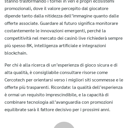
stanno trasformando i tornei in veri e propri ecosistemi
promozionali, dove il valore percepito dal giocatore
dipende tanto dalla nitidezza dell’immagine quanto dalle
offerte associate. Guardare al futuro significa monitorare
costantemente le innovazioni emergenti, perché la
competitività nel mercato dei casinò live richiederà sempre
più spesso 8K, intelligenza artificiale e integrazioni
blockchain.
Per chi è alla ricerca di un’esperienza di gioco sicura e di
alta qualità, è consigliabile consultare risorse come
Cercotech per orientarsi verso i migliori siti scommesse e le
offerte più trasparenti. Ricordate: la qualità dell’esperienza
è ormai un requisito imprescindibile, e la capacità di
combinare tecnologia all’avanguardia con promozioni
equilibrate sarà il fattore decisivo per i prossimi anni.