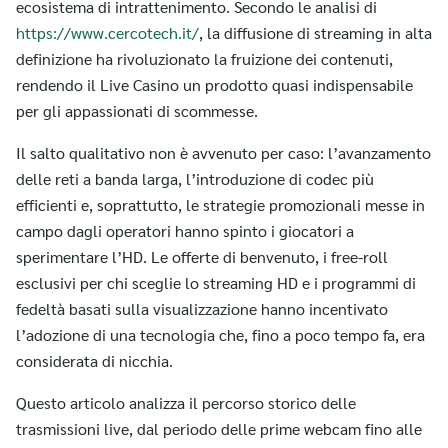
ecosistema di intrattenimento. Secondo le analisi di
https://www.cercotech.it/
, la diffusione di streaming in alta
definizione ha rivoluzionato la fruizione dei contenuti,
rendendo il Live Casino un prodotto quasi indispensabile
per gli appassionati di scommesse.
Il salto qualitativo non è avvenuto per caso: l’avanzamento
delle reti a banda larga, l’introduzione di codec più
efficienti e, soprattutto, le strategie promozionali messe in
campo dagli operatori hanno spinto i giocatori a
sperimentare l’HD. Le offerte di benvenuto, i free‑roll
esclusivi per chi sceglie lo streaming HD e i programmi di
fedeltà basati sulla visualizzazione hanno incentivato
l’adozione di una tecnologia che, fino a poco tempo fa, era
considerata di nicchia.
Questo articolo analizza il percorso storico delle
trasmissioni live, dal periodo delle prime webcam fino alle