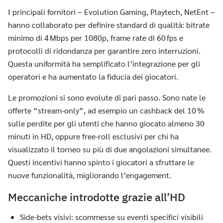
I principali fornitori – Evolution Gaming, Playtech, NetEnt –
hanno collaborato per definire standard di qualità: bitrate
minimo di 4 Mbps per 1080p, frame rate di 60 fps e
protocolli di ridondanza per garantire zero interruzioni.
Questa uniformità ha semplificato l’integrazione per gli
operatori e ha aumentato la fiducia dei giocatori.
Le promozioni si sono evolute di pari passo. Sono nate le
offerte “stream‑only”, ad esempio un cashback del 10 %
sulle perdite per gli utenti che hanno giocato almeno 30
minuti in HD, oppure free‑roll esclusivi per chi ha
visualizzato il torneo su più di due angolazioni simultanee.
Questi incentivi hanno spinto i giocatori a sfruttare le
nuove funzionalità, migliorando l’engagement.
Meccaniche introdotte grazie all’HD
Side‑bets visivi: scommesse su eventi specifici visibili