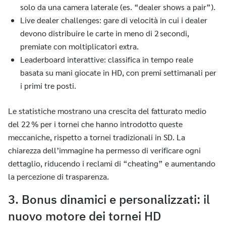
solo da una camera laterale (es. “dealer shows a pair”).
Live dealer challenges: gare di velocità in cui i dealer
devono distribuire le carte in meno di 2 secondi,
premiate con moltiplicatori extra.
Leaderboard interattive: classifica in tempo reale
basata su mani giocate in HD, con premi settimanali per
i primi tre posti.
Le statistiche mostrano una crescita del fatturato medio
del 22 % per i tornei che hanno introdotto queste
meccaniche, rispetto a tornei tradizionali in SD. La
chiarezza dell’immagine ha permesso di verificare ogni
dettaglio, riducendo i reclami di “cheating” e aumentando
la percezione di trasparenza.
3. Bonus dinamici e personalizzati: il
nuovo motore dei tornei HD