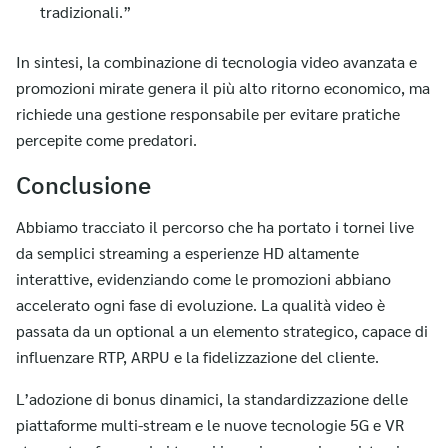
tradizionali.”
In sintesi, la combinazione di tecnologia video avanzata e
promozioni mirate genera il più alto ritorno economico, ma
richiede una gestione responsabile per evitare pratiche
percepite come predatori.
Conclusione
Abbiamo tracciato il percorso che ha portato i tornei live
da semplici streaming a esperienze HD altamente
interattive, evidenziando come le promozioni abbiano
accelerato ogni fase di evoluzione. La qualità video è
passata da un optional a un elemento strategico, capace di
influenzare RTP, ARPU e la fidelizzazione del cliente.
L’adozione di bonus dinamici, la standardizzazione delle
piattaforme multi‑stream e le nuove tecnologie 5G e VR