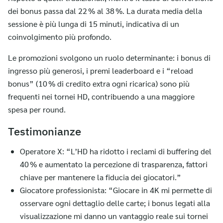
dei bonus passa dal 22 % al 38 %. La durata media della
sessione è più lunga di 15 minuti, indicativa di un
coinvolgimento più profondo.
Le promozioni svolgono un ruolo determinante: i bonus di
ingresso più generosi, i premi leaderboard e i “reload
bonus” (10 % di credito extra ogni ricarica) sono più
frequenti nei tornei HD, contribuendo a una maggiore
spesa per round.
Testimonianze
Operatore X: “L’HD ha ridotto i reclami di buffering del
40 % e aumentato la percezione di trasparenza, fattori
chiave per mantenere la fiducia dei giocatori.”
Giocatore professionista: “Giocare in 4K mi permette di
osservare ogni dettaglio delle carte; i bonus legati alla
visualizzazione mi danno un vantaggio reale sui tornei