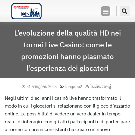
L’evoluzione della qualità HD nei
tornei Live Casino: come le
promozioni hanno plasmato
l’esperienza dei giocatori
31 กรกฎาคม 2025
kengweb2
ไม่มีหมวดหมู่
Negli ultimi dieci anni i casinò live hanno trasformato il
modo in cui i giocatori si relazionano con il gioco d’azzardo
online. La possibilità di vedere un vero dealer in tempo
reale, di interagire con gli altri partecipanti e di partecipare
a tornei con premi consistenti ha creato un nuovo