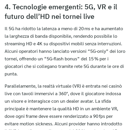
4. Tecnologie emergenti: 5G, VR e il
futuro dell’HD nei tornei live
Il 5G ha ridotto la latenza a meno di 20 ms e ha aumentato
la larghezza di banda disponibile, rendendo possibile lo
streaming HD e 4K su dispositivi mobili senza interruzioni.
Alcuni operatori hanno lanciato versioni “5G‑only” dei loro
tornei, offrendo un “5G‑flash bonus” del 15 % per i
giocatori che si collegano tramite rete 5G durante le ore di
punta.
Parallelamente, la realtà virtuale (VR) è entrata nei casinò
live con tavoli immersivi a 360°, dove il giocatore indossa
un visore e interagisce con un dealer avatar. La sfida
principale è mantenere la qualità HD in un ambiente VR,
dove ogni frame deve essere renderizzato a 90 fps per
evitare motion sickness. Alcuni provider hanno introdotto