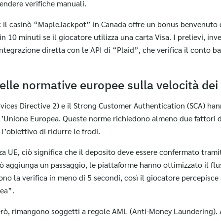
tendere verifiche manuali.
 il casinò “MapleJackpot” in Canada offre un bonus benvenuto d
n 10 minuti se il giocatore utilizza una carta Visa. I prelievi, in
integrazione diretta con le API di “Plaid”, che verifica il conto 
delle normative europee sulla velocità de
ices Directive 2) e il Strong Customer Authentication (SCA) han
l’Unione Europea. Queste norme richiedono almeno due fattori d
’obiettivo di ridurre le frodi.
nza UE, ciò significa che il deposito deve essere confermato tra
ò aggiunga un passaggio, le piattaforme hanno ottimizzato il flus
o la verifica in meno di 5 secondi, così il giocatore percepisce
nea”.
però, rimangono soggetti a regole AML (Anti‑Money Laundering). 