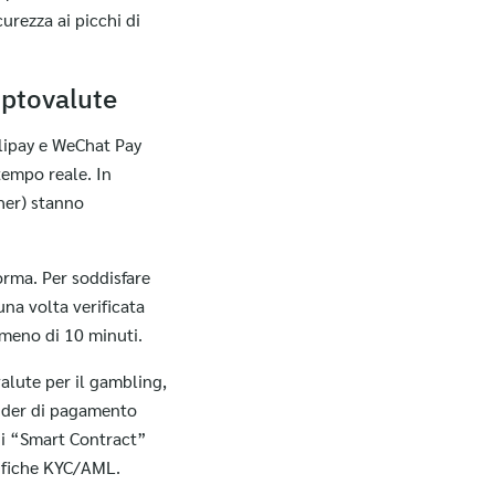
urezza ai picchi di
riptovalute
Alipay e WeChat Pay
 tempo reale. In
her) stanno
orma. Per soddisfare
na volta verificata
 meno di 10 minuti.
valute per il gambling,
vider di pagamento
 di “Smart Contract”
rifiche KYC/AML.