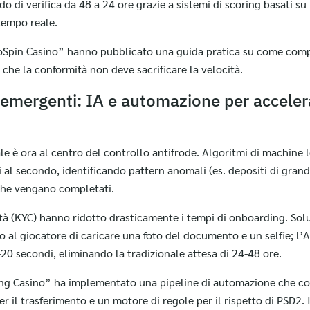
do di verifica da 48 a 24 ore grazie a sistemi di scoring basati su
 tempo reale.
Spin Casino” hanno pubblicato una guida pratica su come compl
che la conformità non deve sacrificare la velocità.
 emergenti: IA e automazione per acceler
iale è ora al centro del controllo antifrode. Algoritmi di machine
i al secondo, identificando pattern anomali (es. depositi di grand
che vengano completati.
ntità (KYC) hanno ridotto drasticamente i tempi di onboarding. S
al giocatore di caricare una foto del documento e un selfie; l’AI
20 secondi, eliminando la tradizionale attesa di 24‑48 ore.
ing Casino” ha implementato una pipeline di automazione che com
r il trasferimento e un motore di regole per il rispetto di PSD2. I