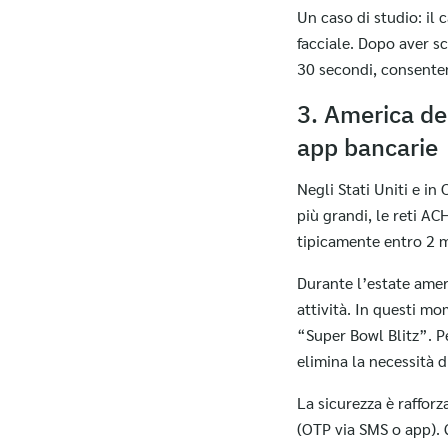
Un caso di studio: il
facciale. Dopo aver sc
30 secondi, consenten
3. America de
app bancarie
Negli Stati Uniti e in
più grandi, le reti A
tipicamente entro 2 m
Durante l’estate ameri
attività. In questi m
“Super Bowl Blitz”. Pe
elimina la necessità d
La sicurezza è raffor
(OTP via SMS o app).