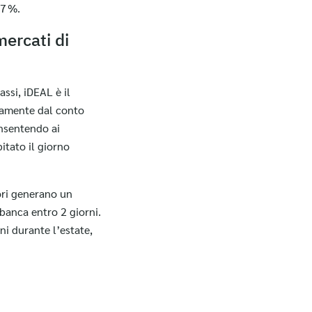
27 %.
mercati di
ssi, iDEAL è il
tamente dal conto
onsentendo ai
itato il giorno
tori generano un
banca entro 2 giorni.
i durante l’estate,