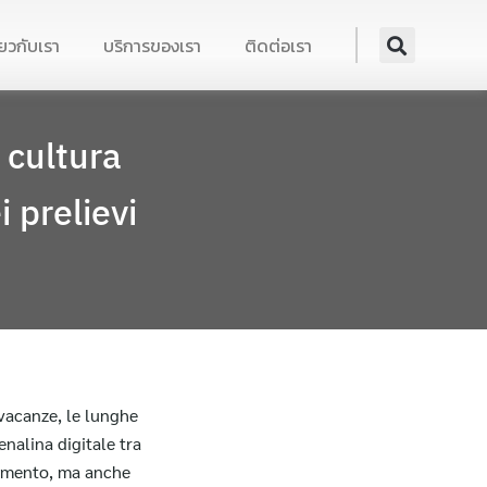
ี่ยวกับเรา
บริการของเรา
ติดต่อเรา
 cultura
i prelievi
 vacanze, le lunghe
enalina digitale tra
rtimento, ma anche