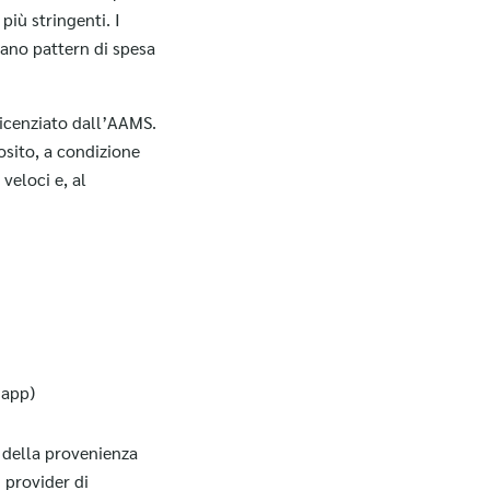
iù stringenti. I
zano pattern di spesa
licenziato dall’AAMS.
sito, a condizione
veloci e, al
 app)
a della provenienza
 provider di