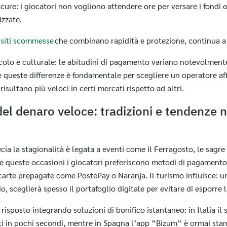
icure: i giocatori non vogliono attendere ore per versare i fondi o
izzate.
 siti scommesse
che combinano rapidità e protezione, continua a
ticolo è culturale: le abitudini di pagamento variano notevolmen
 queste differenze è fondamentale per scegliere un operatore aff
isultano più veloci in certi mercati rispetto ad altri.
del denaro veloce: tradizioni e tendenze n
ecia la stagionalità è legata a eventi come il Ferragosto, le sagre 
e queste occasioni i giocatori preferiscono metodi di pagamento
carte prepagate come PostePay o Naranja. Il turismo influisce: un 
, sceglierà spesso il portafoglio digitale per evitare di esporre l
risposto integrando soluzioni di bonifico istantaneo: in Italia il 
i in pochi secondi, mentre in Spagna l’app “Bizum” è ormai sta