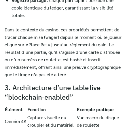
Registre partagé
: chaque participant possède une
copie identique du ledger, garantissant la visibilité
totale.
Dans le contexte du casino, ces propriétés permettent de
tracer chaque mise (wager) depuis le moment où le joueur
clique sur « Place Bet » jusqu’au règlement du gain. Le
résultat d’une partie, qu’il s’agisse d’une carte distribuée
ou d’un numéro de roulette, est hashé et inscrit
immédiatement, offrant ainsi une preuve cryptographique
que le tirage n’a pas été altéré.
3. Architecture d’une table live
“blockchain‑enabled”
Élément
Fonction
Exemple pratique
Capture visuelle du
Vue macro du disque
Caméra 4K
croupier et du matériel
de roulette