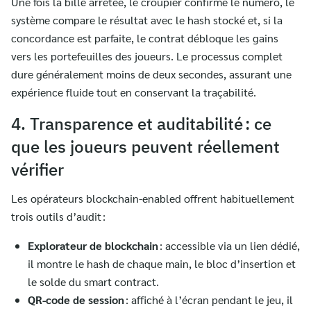
Une fois la bille arrêtée, le croupier confirme le numéro, le
système compare le résultat avec le hash stocké et, si la
concordance est parfaite, le contrat débloque les gains
vers les portefeuilles des joueurs. Le processus complet
dure généralement moins de deux secondes, assurant une
expérience fluide tout en conservant la traçabilité.
4. Transparence et auditabilité : ce
que les joueurs peuvent réellement
vérifier
Les opérateurs blockchain‑enabled offrent habituellement
trois outils d’audit :
Explorateur de blockchain
: accessible via un lien dédié,
il montre le hash de chaque main, le bloc d’insertion et
le solde du smart contract.
QR‑code de session
: affiché à l’écran pendant le jeu, il