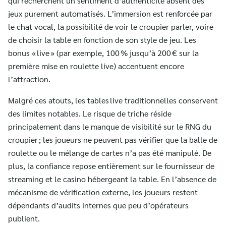
qui recherchent un sentiment d’authenticité absent des
jeux purement automatisés. L’immersion est renforcée par
le chat vocal, la possibilité de voir le croupier parler, voire
de choisir la table en fonction de son style de jeu. Les
bonus « live » (par exemple, 100 % jusqu’à 200 € sur la
première mise en roulette live) accentuent encore
l’attraction.
Malgré ces atouts, les tables live traditionnelles conservent
des limites notables. Le risque de triche réside
principalement dans le manque de visibilité sur le RNG du
croupier ; les joueurs ne peuvent pas vérifier que la balle de
roulette ou le mélange de cartes n’a pas été manipulé. De
plus, la confiance repose entièrement sur le fournisseur de
streaming et le casino hébergeant la table. En l’absence de
mécanisme de vérification externe, les joueurs restent
dépendants d’audits internes que peu d’opérateurs
publient.