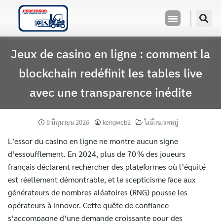
Jeux de casino en ligne : comment la
blockchain redéfinit les tables live
avec une transparence inédite
8 มิถุนายน 2026
kengweb2
ไม่มีหมวดหมู่
L’essor du casino en ligne ne montre aucun signe
d’essoufflement. En 2024, plus de 70 % des joueurs
français déclarent rechercher des plateformes où l’équité
est réellement démontrable, et le scepticisme face aux
générateurs de nombres aléatoires (RNG) pousse les
opérateurs à innover. Cette quête de confiance
s’accompagne d’une demande croissante pour des