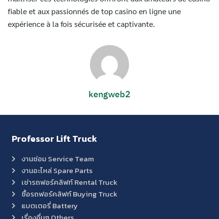
fiable et aux passionnés de top casino en ligne une
expérience à la fois sécurisée et captivante.
kengweb2
Professor Lift Truck
งานซ่อม Service Team
งานอะไหล่ Spare Parts
เช่ารถฟอร์คลิฟท์ Rental Truck
ซื้อรถฟอร์คลิฟท์ Buying Truck
แบตเตอรี่ Battery
เรื่องอื่นๆ Others