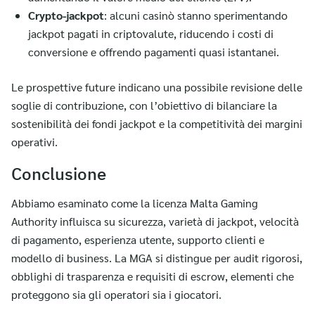
Crypto‑jackpot
: alcuni casinò stanno sperimentando
jackpot pagati in criptovalute, riducendo i costi di
conversione e offrendo pagamenti quasi istantanei.
Le prospettive future indicano una possibile revisione delle
soglie di contribuzione, con l’obiettivo di bilanciare la
sostenibilità dei fondi jackpot e la competitività dei margini
operativi.
Conclusione
Abbiamo esaminato come la licenza Malta Gaming
Authority influisca su sicurezza, varietà di jackpot, velocità
di pagamento, esperienza utente, supporto clienti e
modello di business. La MGA si distingue per audit rigorosi,
obblighi di trasparenza e requisiti di escrow, elementi che
proteggono sia gli operatori sia i giocatori.