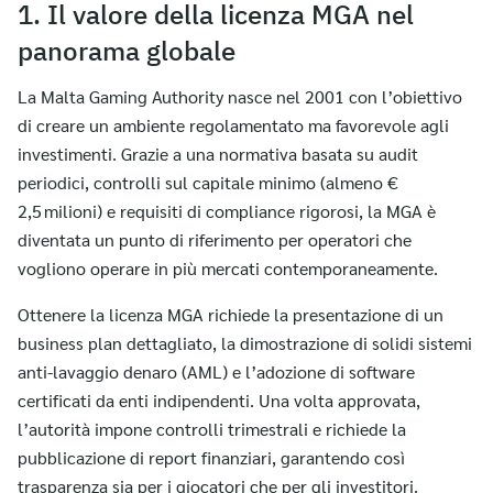
1. Il valore della licenza MGA nel
panorama globale
La Malta Gaming Authority nasce nel 2001 con l’obiettivo
di creare un ambiente regolamentato ma favorevole agli
investimenti. Grazie a una normativa basata su audit
periodici, controlli sul capitale minimo (almeno €
2,5 milioni) e requisiti di compliance rigorosi, la MGA è
diventata un punto di riferimento per operatori che
vogliono operare in più mercati contemporaneamente.
Ottenere la licenza MGA richiede la presentazione di un
business plan dettagliato, la dimostrazione di solidi sistemi
anti‑lavaggio denaro (AML) e l’adozione di software
certificati da enti indipendenti. Una volta approvata,
l’autorità impone controlli trimestrali e richiede la
pubblicazione di report finanziari, garantendo così
trasparenza sia per i giocatori che per gli investitori.