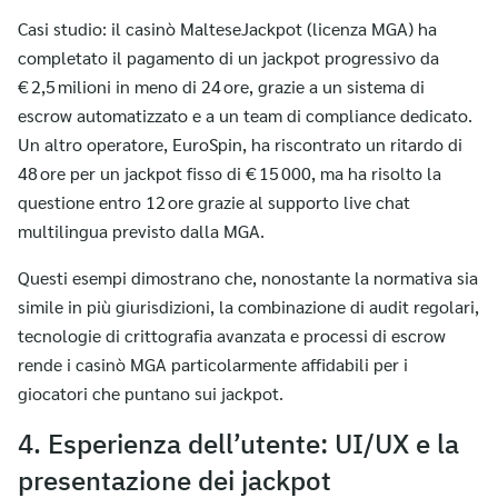
Casi studio: il casinò MalteseJackpot (licenza MGA) ha
completato il pagamento di un jackpot progressivo da
€ 2,5 milioni in meno di 24 ore, grazie a un sistema di
escrow automatizzato e a un team di compliance dedicato.
Un altro operatore, EuroSpin, ha riscontrato un ritardo di
48 ore per un jackpot fisso di € 15 000, ma ha risolto la
questione entro 12 ore grazie al supporto live chat
multilingua previsto dalla MGA.
Questi esempi dimostrano che, nonostante la normativa sia
simile in più giurisdizioni, la combinazione di audit regolari,
tecnologie di crittografia avanzata e processi di escrow
rende i casinò MGA particolarmente affidabili per i
giocatori che puntano sui jackpot.
4. Esperienza dell’utente: UI/UX e la
presentazione dei jackpot