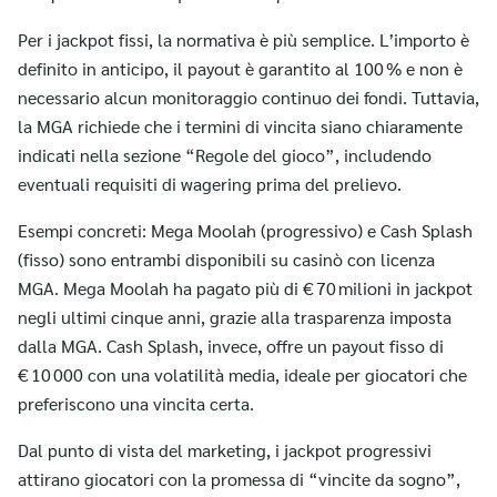
Per i jackpot fissi, la normativa è più semplice. L’importo è
definito in anticipo, il payout è garantito al 100 % e non è
necessario alcun monitoraggio continuo dei fondi. Tuttavia,
la MGA richiede che i termini di vincita siano chiaramente
indicati nella sezione “Regole del gioco”, includendo
eventuali requisiti di wagering prima del prelievo.
Esempi concreti: Mega Moolah (progressivo) e Cash Splash
(fisso) sono entrambi disponibili su casinò con licenza
MGA. Mega Moolah ha pagato più di € 70 milioni in jackpot
negli ultimi cinque anni, grazie alla trasparenza imposta
dalla MGA. Cash Splash, invece, offre un payout fisso di
€ 10 000 con una volatilità media, ideale per giocatori che
preferiscono una vincita certa.
Dal punto di vista del marketing, i jackpot progressivi
attirano giocatori con la promessa di “vincite da sogno”,