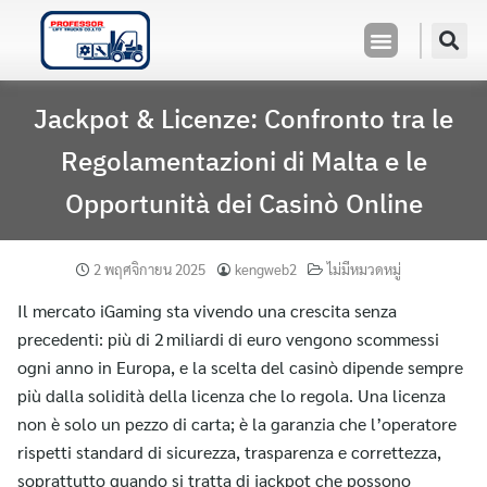
Jackpot & Licenze: Confronto tra le
Regolamentazioni di Malta e le
Opportunità dei Casinò Online
2 พฤศจิกายน 2025
kengweb2
ไม่มีหมวดหมู่
Il mercato iGaming sta vivendo una crescita senza
precedenti: più di 2 miliardi di euro vengono scommessi
ogni anno in Europa, e la scelta del casinò dipende sempre
più dalla solidità della licenza che lo regola. Una licenza
non è solo un pezzo di carta; è la garanzia che l’operatore
rispetti standard di sicurezza, trasparenza e correttezza,
soprattutto quando si tratta di jackpot che possono