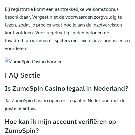
Bij registratie komt een aantrekkelijke welkomstbonus
beschikbaar. Vergeet niet de voorwaarden zorgvuldig te
lezen, zodat je precies weet hoe je aan de inzetvereisten
kunt voldoen. Voor regelmatig spelen belonen de
loyaliteitsprogramma’s spelers met exclusieve bonussen en
voordelen.
FAQ Sectie
Is ZumoSpin Casino legaal in Nederland?
Ja, ZumoSpin Casino opereert legaal in Nederland met de
juiste licenties.
Hoe kan ik mijn account verifiëren op
ZumoSpin?