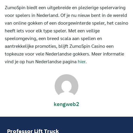
ZumoSpin biedt een uitgebreide en plezierige spelervaring
voor spelers in Nederland. Of je nu nieuw bent in de wereld
van online gokken of een doorgewinterde speler, het casino
heeft iets voor elk type speler. Met een veilige
speelomgeving, een breed scala aan spellen en
aantrekkelijke promoties, blijft ZumoSpin Casino een
topkeuze voor vele Nederlandse gokkers. Meer informatie
vind je op hun Nederlandse pagina
hier
.
kengweb2
Professor Lift Truck