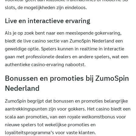
slots, de mogelijkheden zijn eindeloos.
Live en interactieve ervaring
Als je op zoek bent naar een meeslepende gokervaring,
biedt de live casino sectie van ZumoSpin Nederland een
geweldige optie. Spelers kunnen in realtime in interactie
gaan met professionele dealers en andere spelers, wat een
authentieke casino-ervaring nabootst.
Bonussen en promoties bij ZumoSpin
Nederland
ZumoSpin begrijpt dat bonussen en promoties belangrijke
aantrekkingspunten zijn voor gokkers. Het casino biedt een
scala aan promoties, van een royale welkomstbonus voor
nieuwe spelers tot wekelijkse promoties en
loyaliteitsprogramma’s voor vaste klanten.