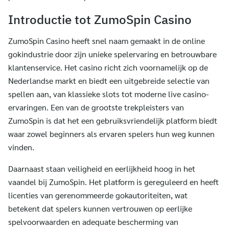
Introductie tot ZumoSpin Casino
ZumoSpin Casino heeft snel naam gemaakt in de online
gokindustrie door zijn unieke spelervaring en betrouwbare
klantenservice. Het casino richt zich voornamelijk op de
Nederlandse markt en biedt een uitgebreide selectie van
spellen aan, van klassieke slots tot moderne live casino-
ervaringen. Een van de grootste trekpleisters van
ZumoSpin is dat het een gebruiksvriendelijk platform biedt
waar zowel beginners als ervaren spelers hun weg kunnen
vinden.
Daarnaast staan veiligheid en eerlijkheid hoog in het
vaandel bij ZumoSpin. Het platform is gereguleerd en heeft
licenties van gerenommeerde gokautoriteiten, wat
betekent dat spelers kunnen vertrouwen op eerlijke
spelvoorwaarden en adequate bescherming van