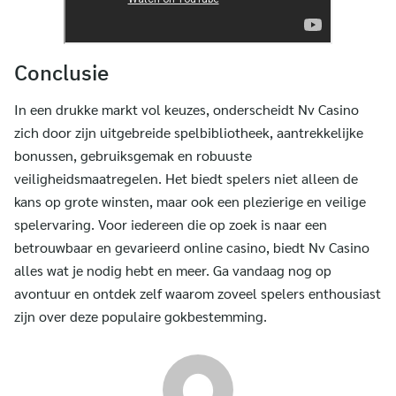
Conclusie
In een drukke markt vol keuzes, onderscheidt Nv Casino
zich door zijn uitgebreide spelbibliotheek, aantrekkelijke
bonussen, gebruiksgemak en robuuste
veiligheidsmaatregelen. Het biedt spelers niet alleen de
kans op grote winsten, maar ook een plezierige en veilige
spelervaring. Voor iedereen die op zoek is naar een
betrouwbaar en gevarieerd online casino, biedt Nv Casino
alles wat je nodig hebt en meer. Ga vandaag nog op
avontuur en ontdek zelf waarom zoveel spelers enthousiast
zijn over deze populaire gokbestemming.