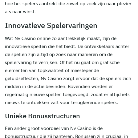
hoe het spelers aantrekt die zowel op zoek zijn naar plezier
als naar winst.
Innovatieve Spelervaringen
Wat Nv Casino online zo aantrekkelijk maakt, zijn de
innovatieve spellen die het biedt. De ontwikkelaars achter
de spellen zijn altijd op zoek naar manieren om de
spelervaring te verrijken. Of het nu gaat om grafische
elementen van topkwaliteit of meeslepende
geluidseffecten, Nv Casino zorgt ervoor dat de spelers zich
midden in de actie bevinden. Bovendien worden er
regelmatig nieuwe spellen toegevoegd, zodat er altijd iets
nieuws te ontdekken valt voor terugkerende spelers.
Unieke Bonusstructuren
Een ander groot voordeel van Nv Casino is de
bonusstructuur die zij hanteren. Bonussen zijn cruciaal in