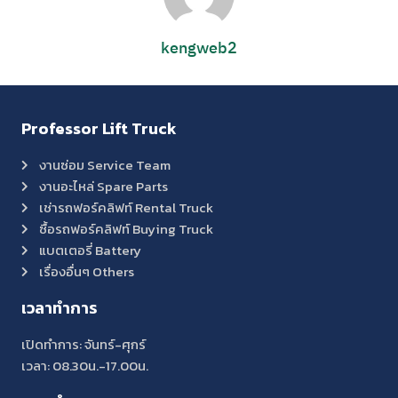
kengweb2
Professor Lift Truck
งานซ่อม Service Team
งานอะไหล่ Spare Parts
เช่ารถฟอร์คลิฟท์ Rental Truck
ซื้อรถฟอร์คลิฟท์ Buying Truck
แบตเตอรี่ Battery
เรื่องอื่นๆ Others
เวลาทำการ
เปิดทำการ: จันทร์-ศุกร์
เวลา: 08.30น.-17.00น.