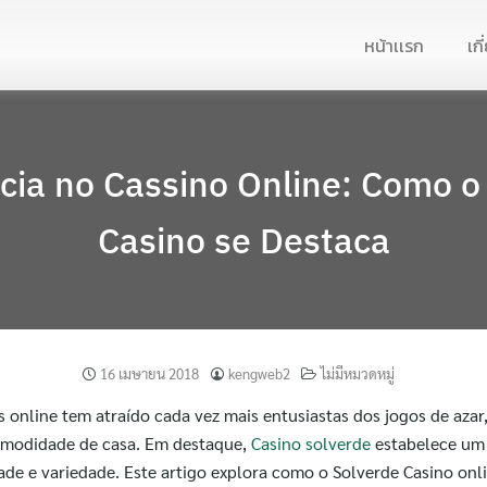
หน้าเเรก
เก
cia no Cassino Online: Como o
Casino se Destaca
16 เมษายน 2018
kengweb2
ไม่มีหมวดหมู่
 online tem atraído cada vez mais entusiastas dos jogos de aza
omodidade de casa. Em destaque,
Casino solverde
estabelece um
ade e variedade. Este artigo explora como o Solverde Casino onli