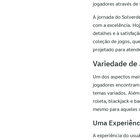
jogadores através de 
A jornada do Solverd
com a excelência. Ho
detalhes e à satisfaç
coleção de jogos, que
projetado para atend
Variedade de 
Um dos aspectos mais 
jogadores encontram 
temas variados. Além
roleta, blackjack e b
mesmo para aqueles 
Uma Experiênc
A experiência do usuá