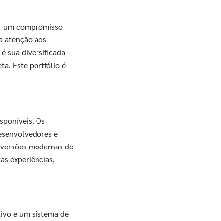
or um compromisso
ma atenção aos
 é sua diversificada
a. Este portfólio é
sponíveis. Os
desenvolvedores e
o versões modernas de
vas experiências,
tivo e um sistema de