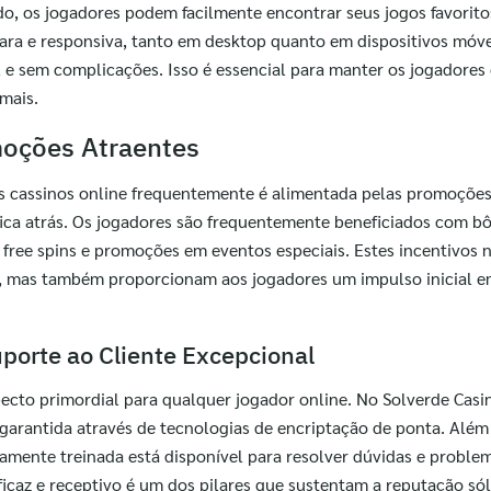
do, os jogadores podem facilmente encontrar seus jogos favorito
clara e responsiva, tanto em desktop quanto em dispositivos mó
 e sem complicações. Isso é essencial para manter os jogadores 
mais.
oções Atraentes
s cassinos online frequentemente é alimentada pelas promoções 
fica atrás. Os jogadores são frequentemente beneficiados com b
e free spins e promoções em eventos especiais. Estes incentivo
, mas também proporcionam aos jogadores um impulso inicial e
porte ao Cliente Excepcional
ecto primordial para qualquer jogador online. No Solverde Casi
garantida através de tecnologias de encriptação de ponta. Além
tamente treinada está disponível para resolver dúvidas e probl
eficaz e receptivo é um dos pilares que sustentam a reputação só