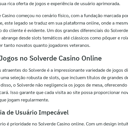
sua rica oferta de jogos e experiência de usuário aprimorada.
e Casino começou no cenário físico, com a fundação marcada p
je, este legado se traduz em sua plataforma online, onde a mes
ão do cliente é evidente. Um dos grandes diferenciais do Solverde
 abrange desde slots temáticos até clássicos como pôquer e rolet
er tanto novatos quanto jogadores veteranos.
Jogos no Solverde Casino Online
atraentes do Solverde é a impressionante variedade de jogos di
uma seleção robusta de slots, que incluem títulos de grandes 
 disso, o Solverde não negligencia os jogos de mesa, oferecend
acará. Isso garante que cada visita ao site possa proporcionar no
que jogam regularmente.
ia de Usuário Impecável
rio é prioridade no Solverde Casino online. Com um design intui