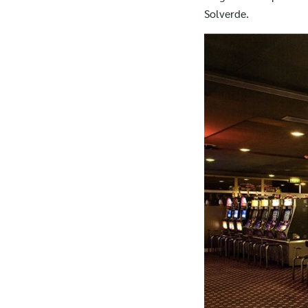
Solverde.