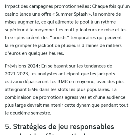
Impact des campagnes promotionnelles : Chaque fois qu’un
casino lance une offre « Summer Splash », le nombre de
mises augmente, ce qui alimente le pool à un rythme
supérieur à la moyenne. Les multiplicateurs de mise et les
free‑spins créent des “boosts” temporaires qui peuvent
faire grimper le jackpot de plusieurs dizaines de milliers
d’euros en quelques heures.
Prévisions 2024 : En se basant sur les tendances de
2021‑2023, les analystes anticipent que les jackpots
estivaux dépasseront les 3 M€ en moyenne, avec des pics
atteignant 5 M€ dans les slots les plus populaires. La
combinaison de promotions agressives et d’une audience
plus large devrait maintenir cette dynamique pendant tout
le deuxième semestre.
5. Stratégies de jeu responsables