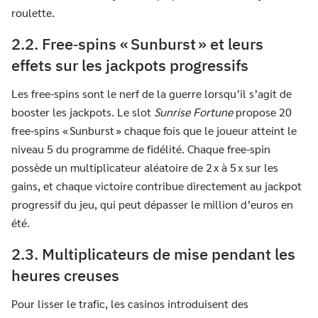
roulette.
2.2. Free‑spins « Sunburst » et leurs
effets sur les jackpots progressifs
Les free‑spins sont le nerf de la guerre lorsqu’il s’agit de
booster les jackpots. Le slot
Sunrise Fortune
propose 20
free‑spins « Sunburst » chaque fois que le joueur atteint le
niveau 5 du programme de fidélité. Chaque free‑spin
possède un multiplicateur aléatoire de 2 x à 5 x sur les
gains, et chaque victoire contribue directement au jackpot
progressif du jeu, qui peut dépasser le million d’euros en
été.
2.3. Multiplicateurs de mise pendant les
heures creuses
Pour lisser le trafic, les casinos introduisent des