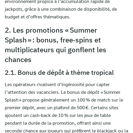
environnement propice à l’accumulation rapide de
jackpots, grâce à une combinaison de disponibilité, de
budget et d’offres thématiques.
2. Les promotions « Summer
Splash » : bonus, free‑spins et
multiplicateurs qui gonflent les
chances
2.1. Bonus de dépôt à thème tropical
Les opérateurs rivalisent d’ingéniosité pour capter
l’attention des vacanciers. Le bonus de dépôt « Summer
Splash » propose généralement un 100 % de match sur le
premier dépôt, avec un plafond de 500 €. Certains sites
ajoutent un cash‑back de 10 % sur les jeux de table
pendant la durée de la promotion, offrant ainsi une
seconde chance aux joueurs qui préfèrent le blackjack ou la