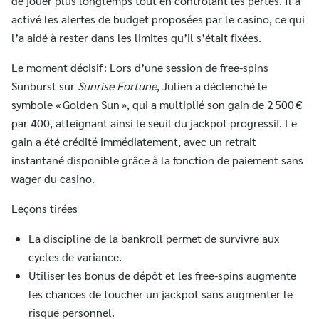
de jouer plus longtemps tout en contrôlant les pertes. Il a
activé les alertes de budget proposées par le casino, ce qui
l’a aidé à rester dans les limites qu’il s’était fixées.
Le moment décisif : Lors d’une session de free‑spins
Sunburst sur
Sunrise Fortune
, Julien a déclenché le
symbole « Golden Sun », qui a multiplié son gain de 2 500 €
par 400, atteignant ainsi le seuil du jackpot progressif. Le
gain a été crédité immédiatement, avec un retrait
instantané disponible grâce à la fonction de paiement sans
wager du casino.
Leçons tirées
La discipline de la bankroll permet de survivre aux
cycles de variance.
Utiliser les bonus de dépôt et les free‑spins augmente
les chances de toucher un jackpot sans augmenter le
risque personnel.