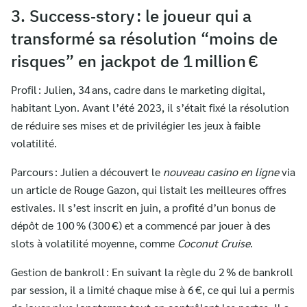
3. Success‑story : le joueur qui a
transformé sa résolution “moins de
risques” en jackpot de 1 million €
Profil : Julien, 34 ans, cadre dans le marketing digital,
habitant Lyon. Avant l’été 2023, il s’était fixé la résolution
de réduire ses mises et de privilégier les jeux à faible
volatilité.
Parcours : Julien a découvert le
nouveau casino en ligne
via
un article de Rouge Gazon, qui listait les meilleures offres
estivales. Il s’est inscrit en juin, a profité d’un bonus de
dépôt de 100 % (300 €) et a commencé par jouer à des
slots à volatilité moyenne, comme
Coconut Cruise
.
Gestion de bankroll : En suivant la règle du 2 % de bankroll
par session, il a limité chaque mise à 6 €, ce qui lui a permis