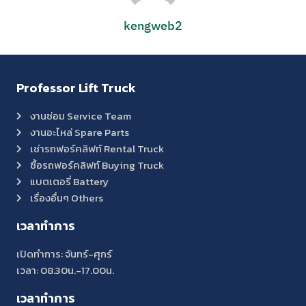
kengweb2
Professor Lift Truck
งานซ่อม Service Team
งานอะไหล่ Spare Parts
เช่ารถฟอร์คลิฟท์ Rental Truck
ซื้อรถฟอร์คลิฟท์ Buying Truck
แบตเตอรี่ Battery
เรื่องอื่นๆ Others
เวลาทำการ
เปิดทำการ: จันทร์-ศุกร์
เวลา: 08.30น.-17.00น.
เวลาทำการ