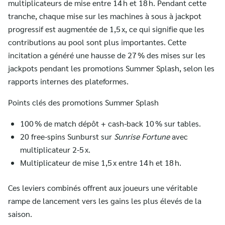
multiplicateurs de mise entre 14 h et 18 h. Pendant cette
tranche, chaque mise sur les machines à sous à jackpot
progressif est augmentée de 1,5 x, ce qui signifie que les
contributions au pool sont plus importantes. Cette
incitation a généré une hausse de 27 % des mises sur les
jackpots pendant les promotions Summer Splash, selon les
rapports internes des plateformes.
Points clés des promotions Summer Splash
100 % de match dépôt + cash‑back 10 % sur tables.
20 free‑spins Sunburst sur
Sunrise Fortune
avec
multiplicateur 2‑5 x.
Multiplicateur de mise 1,5 x entre 14 h et 18 h.
Ces leviers combinés offrent aux joueurs une véritable
rampe de lancement vers les gains les plus élevés de la
saison.