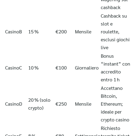
cashback
Cashback su
slot e
CasinoB
15 %
€200
Mensile
roulette,
esclusi giochi
live
Bonus
“instant” con
CasinoC
10 %
€100
Giornaliero
accredito
entro 1 h
Accettano
Bitcoin,
20 % (solo
CasinoD
€250
Mensile
Ethereum;
crypto)
ideale per
crypto casino
Richiesto
CasinoE
8 %
€80
Settimanale
tramite ticket