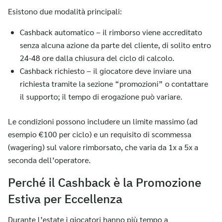
Esistono due modalità principali:
Cashback automatico – il rimborso viene accreditato
senza alcuna azione da parte del cliente, di solito entro
24‑48 ore dalla chiusura del ciclo di calcolo.
Cashback richiesto – il giocatore deve inviare una
richiesta tramite la sezione “promozioni” o contattare
il supporto; il tempo di erogazione può variare.
Le condizioni possono includere un limite massimo (ad
esempio €100 per ciclo) e un requisito di scommessa
(wagering) sul valore rimborsato, che varia da 1x a 5x a
seconda dell’operatore.
Perché il Cashback è la Promozione
Estiva per Eccellenza
Durante l’estate i giocatori hanno più tempo a