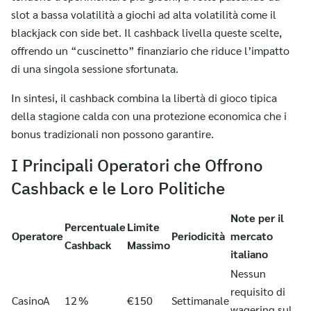
slot a bassa volatilità a giochi ad alta volatilità come il
blackjack con side bet. Il cashback livella queste scelte,
offrendo un “cuscinetto” finanziario che riduce l’impatto
di una singola sessione sfortunata.
In sintesi, il cashback combina la libertà di gioco tipica
della stagione calda con una protezione economica che i
bonus tradizionali non possono garantire.
I Principali Operatori che Offrono
Cashback e le Loro Politiche
Note per il
Percentuale
Limite
Operatore
Periodicità
mercato
Cashback
Massimo
italiano
Nessun
requisito di
CasinoA
12 %
€150
Settimanale
wagering sul