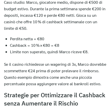
Caso studio: Marco, giocatore medio, dispone di €500 di
budget estivo. Durante la prima settimana spende €200 in
depositi, incassa €120 e perde €80 netti. Gioca su un
casinò che offre 10 % di cashback settimanale con un
limite di €50.
Perdita netta = €80
Cashback = 10 % × €80 = €8
Limite non superato, quindi Marco riceve €8.
Se il casino richiedesse un wagering di 3x, Marco dovrebbe
scommettere €24 prima di poter prelevare il rimborso.
Questo esempio dimostra come anche una piccola
percentuale possa aggiungere valore al bankroll estivo.
Strategie per Ottimizzare il Cashback
senza Aumentare il Rischio