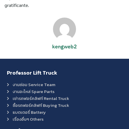
gratificante.
kengweb2
Professor Lift Truck
งานซ่อม Service Team
งานอะไหล่ Spare Parts
เช่ารถฟอร์คลิฟท์ Rental Truck
ซื้อรถฟอร์คลิฟท์ Buying Truck
แบตเตอรี่ Battery
เรื่องอื่นๆ Others