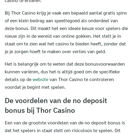
casino te ervaren.
Bij Thor Casino krijg je vaak een bepaald aantal gratis spins
of een klein bedrag aan speeltegoed als onderdeel van
deze bonus. Dit maakt het een ideale keuze voor spelers die
nieuw zijn in de wereld van online gokken. Het stelt je in
staat om te zien wat het casino te bieden heeft, zonder dat
je je zorgen hoeft te maken over verlies van geld.
Het is belangrijk om te weten dat deze bonusvoorwaarden
kunnen variëren, dus het is altijd goed om de specifieke
details op de
website
van Thor Casino te controleren
voordat je begint met spelen.
De voordelen van de no deposit
bonus bij Thor Casino
Een van de grootste voordelen van de no deposit bonus is
dat het spelers in staat stelt om risicoloos te spelen. Dit