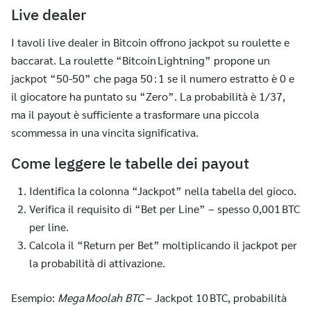
Live dealer
I tavoli live dealer in Bitcoin offrono jackpot su roulette e
baccarat. La roulette “Bitcoin Lightning” propone un
jackpot “50‑50” che paga 50 : 1 se il numero estratto è 0 e
il giocatore ha puntato su “Zero”. La probabilità è 1/37,
ma il payout è sufficiente a trasformare una piccola
scommessa in una vincita significativa.
Come leggere le tabelle dei payout
Identifica la colonna “Jackpot” nella tabella del gioco.
Verifica il requisito di “Bet per Line” – spesso 0,001 BTC
per line.
Calcola il “Return per Bet” moltiplicando il jackpot per
la probabilità di attivazione.
Esempio:
Mega Moolah BTC
– Jackpot 10 BTC, probabilità