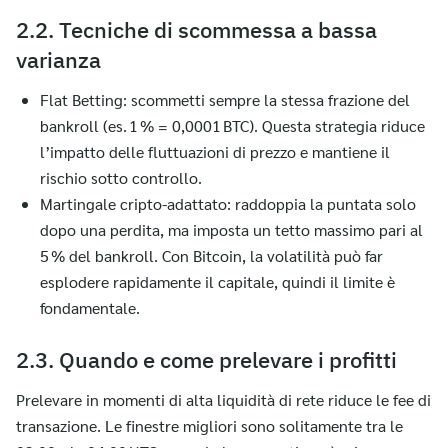
2.2. Tecniche di scommessa a bassa
varianza
Flat Betting: scommetti sempre la stessa frazione del
bankroll (es. 1 % = 0,0001 BTC). Questa strategia riduce
l’impatto delle fluttuazioni di prezzo e mantiene il
rischio sotto controllo.
Martingale cripto‑adattato: raddoppia la puntata solo
dopo una perdita, ma imposta un tetto massimo pari al
5 % del bankroll. Con Bitcoin, la volatilità può far
esplodere rapidamente il capitale, quindi il limite è
fondamentale.
2.3. Quando e come prelevare i profitti
Prelevare in momenti di alta liquidità di rete riduce le fee di
transazione. Le finestre migliori sono solitamente tra le