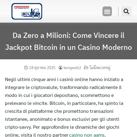
Da Zero a Milioni: Come Vincere il
Jackpot Bitcoin in un Casino Moderno
24 ตุลาคม 2025
kengweb2
ไม่มีหมวดหมู่
Negli ultimi cinque anni i casinò online hanno iniziato a
integrare le criptovalute, trasformando radicalmente il
modo in cui i giocatori depositano, scommettono e
prelevano le vincite. Bitcoin, in particolare, ha spinto la
crescita di piattaforme che promettono transazioni
istantanee, anonimato e bonus esclusivi per gli utenti
cripto‑savvy. Per approfondire le dinamiche dei giochi
online, visita il nostro partner
casino non aams
.