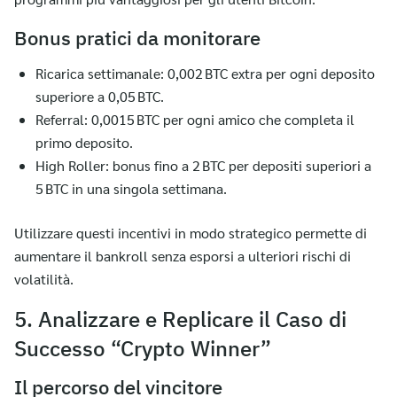
Bonus pratici da monitorare
Ricarica settimanale: 0,002 BTC extra per ogni deposito
superiore a 0,05 BTC.
Referral: 0,0015 BTC per ogni amico che completa il
primo deposito.
High Roller: bonus fino a 2 BTC per depositi superiori a
5 BTC in una singola settimana.
Utilizzare questi incentivi in modo strategico permette di
aumentare il bankroll senza esporsi a ulteriori rischi di
volatilità.
5. Analizzare e Replicare il Caso di
Successo “Crypto Winner”
Il percorso del vincitore