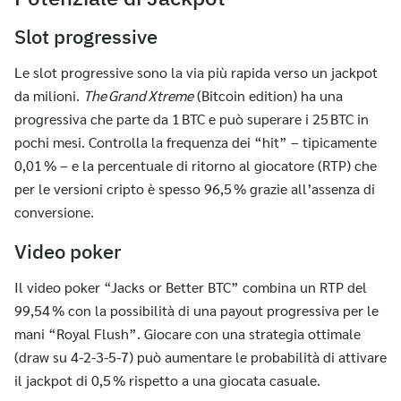
Slot progressive
Le slot progressive sono la via più rapida verso un jackpot
da milioni.
The Grand Xtreme
(Bitcoin edition) ha una
progressiva che parte da 1 BTC e può superare i 25 BTC in
pochi mesi. Controlla la frequenza dei “hit” – tipicamente
0,01 % – e la percentuale di ritorno al giocatore (RTP) che
per le versioni cripto è spesso 96,5 % grazie all’assenza di
conversione.
Video poker
Il video poker “Jacks or Better BTC” combina un RTP del
99,54 % con la possibilità di una payout progressiva per le
mani “Royal Flush”. Giocare con una strategia ottimale
(draw su 4‑2‑3‑5‑7) può aumentare le probabilità di attivare
il jackpot di 0,5 % rispetto a una giocata casuale.