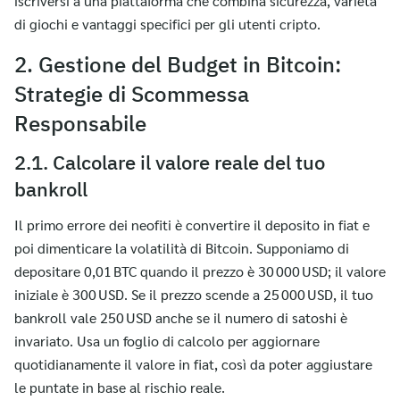
iscriversi a una piattaforma che combina sicurezza, varietà
di giochi e vantaggi specifici per gli utenti cripto.
2. Gestione del Budget in Bitcoin:
Strategie di Scommessa
Responsabile
2.1. Calcolare il valore reale del tuo
bankroll
Il primo errore dei neofiti è convertire il deposito in fiat e
poi dimenticare la volatilità di Bitcoin. Supponiamo di
depositare 0,01 BTC quando il prezzo è 30 000 USD; il valore
iniziale è 300 USD. Se il prezzo scende a 25 000 USD, il tuo
bankroll vale 250 USD anche se il numero di satoshi è
invariato. Usa un foglio di calcolo per aggiornare
quotidianamente il valore in fiat, così da poter aggiustare
le puntate in base al rischio reale.