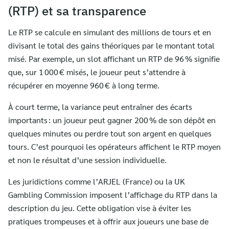
(RTP) et sa transparence
Le RTP se calcule en simulant des millions de tours et en
divisant le total des gains théoriques par le montant total
misé. Par exemple, un slot affichant un RTP de 96 % signifie
que, sur 1 000 € misés, le joueur peut s’attendre à
récupérer en moyenne 960 € à long terme.
À court terme, la variance peut entraîner des écarts
importants : un joueur peut gagner 200 % de son dépôt en
quelques minutes ou perdre tout son argent en quelques
tours. C’est pourquoi les opérateurs affichent le RTP moyen
et non le résultat d’une session individuelle.
Les juridictions comme l’ARJEL (France) ou la UK
Gambling Commission imposent l’affichage du RTP dans la
description du jeu. Cette obligation vise à éviter les
pratiques trompeuses et à offrir aux joueurs une base de