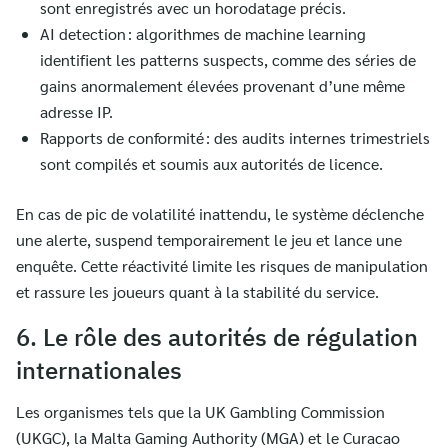
sont enregistrés avec un horodatage précis.
AI detection : algorithmes de machine learning
identifient les patterns suspects, comme des séries de
gains anormalement élevées provenant d’une même
adresse IP.
Rapports de conformité : des audits internes trimestriels
sont compilés et soumis aux autorités de licence.
En cas de pic de volatilité inattendu, le système déclenche
une alerte, suspend temporairement le jeu et lance une
enquête. Cette réactivité limite les risques de manipulation
et rassure les joueurs quant à la stabilité du service.
6. Le rôle des autorités de régulation
internationales
Les organismes tels que la UK Gambling Commission
(UKGC), la Malta Gaming Authority (MGA) et le Curacao