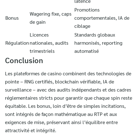
latence
Promotions
Wagering fixe, caps
Bonus
comportementales, IA de
de gain
ciblage
Licences
Standards globaux
Régulation
nationales, audits
harmonisés, reporting
trimestriels
automatisé
Conclusion
Les plateformes de casino combinent des technologies de
pointe – RNG certifiés, blockchain vérifiable, IA de
surveillance – avec des audits indépendants et des cadres
réglementaires stricts pour garantir que chaque spin reste
équitable. Les bonus, loin d’être de simples incitations,
sont intégrés de façon mathématique au RTP et aux
exigences de mise, préservant ainsi l’équilibre entre
attractivité et intégrité.