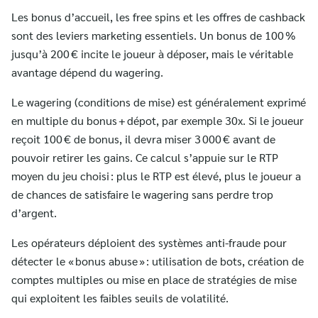
Les bonus d’accueil, les free spins et les offres de cashback
sont des leviers marketing essentiels. Un bonus de 100 %
jusqu’à 200 € incite le joueur à déposer, mais le véritable
avantage dépend du wagering.
Le wagering (conditions de mise) est généralement exprimé
en multiple du bonus + dépot, par exemple 30x. Si le joueur
reçoit 100 € de bonus, il devra miser 3 000 € avant de
pouvoir retirer les gains. Ce calcul s’appuie sur le RTP
moyen du jeu choisi : plus le RTP est élevé, plus le joueur a
de chances de satisfaire le wagering sans perdre trop
d’argent.
Les opérateurs déploient des systèmes anti‑fraude pour
détecter le « bonus abuse » : utilisation de bots, création de
comptes multiples ou mise en place de stratégies de mise
qui exploitent les faibles seuils de volatilité.