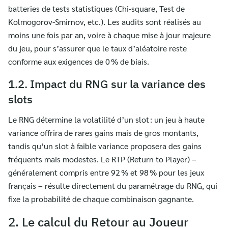
batteries de tests statistiques (Chi‑square, Test de
Kolmogorov‑Smirnov, etc.). Les audits sont réalisés au
moins une fois par an, voire à chaque mise à jour majeure
du jeu, pour s’assurer que le taux d’aléatoire reste
conforme aux exigences de 0 % de biais.
1.2. Impact du RNG sur la variance des
slots
Le RNG détermine la volatilité d’un slot : un jeu à haute
variance offrira de rares gains mais de gros montants,
tandis qu’un slot à faible variance proposera des gains
fréquents mais modestes. Le RTP (Return to Player) –
généralement compris entre 92 % et 98 % pour les jeux
français – résulte directement du paramétrage du RNG, qui
fixe la probabilité de chaque combinaison gagnante.
2. Le calcul du Retour au Joueur