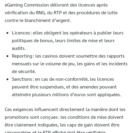
eGaming Commission délivrent des licences après
vérification du RNG, du RTP et des procédures de lutte
contre le blanchiment d’argent.
Licences : elles obligent les opérateurs à publier leurs
politiques de bonus, leurs limites de mise et leurs
audits.
Reporting : les casinos doivent soumettre des rapports
mensuels sur le volume de jeu, les gains et les incidents
de sécurité.
Sanctions : en cas de non‑conformité, les licences
peuvent être suspendues, et des amendes pouvant
atteindre plusieurs millions d’euros sont appliquées.
Ces exigences influencent directement la manière dont les
promotions sont conçues : les conditions de mise doivent
être clairement indiquées, les caps de gain doivent être
raisonnables et le RTP affiché doit être vérifiable.