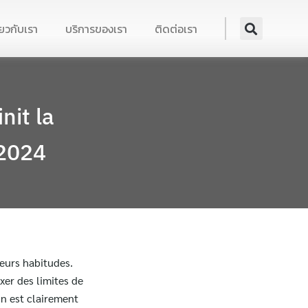
ี่ยวกับเรา
บริการของเรา
ติดต่อเรา
nit la
 2024
leurs habitudes.
xer des limites de
ain est clairement