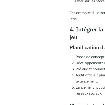
label sur les store
Ces exemples illustre
légal.
4. Intégrer l
jeu
Planification 
Phase de concepti
Développement : i
Pré‑audit : soumet
Audit officiel : p
le lancement.
Lancement : publie
réseaux sociaux.