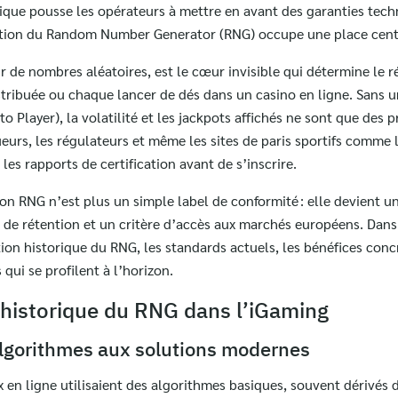
ique pousse les opérateurs à mettre en avant des garanties tech
ication du Random Number Generator (RNG) occupe une place cent
 de nombres aléatoires, est le cœur invisible qui détermine le 
stribuée ou chaque lancer de dés dans un casino en ligne. Sans 
 to Player), la volatilité et les jackpots affichés ne sont que des
ueurs, les régulateurs et même les sites de paris sportifs comme 
es rapports de certification avant de s’inscrire.
tion RNG n’est plus un simple label de conformité : elle devient 
 de rétention et un critère d’accès aux marchés européens. Dans 
ion historique du RNG, les standards actuels, les bénéfices conc
 qui se profilent à l’horizon.
n historique du RNG dans l’iGaming
lgorithmes aux solutions modernes
x en ligne utilisaient des algorithmes basiques, souvent dérivés 