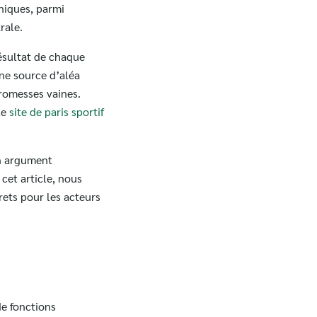
niques, parmi
rale.
résultat de chaque
une source d’aléa
 promesses vaines.
le
site de paris sportif
un argument
cet article, nous
rets pour les acteurs
de fonctions