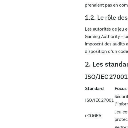
prenaient pas en comp
1.2. Le rôle de
Les autorités de jeu
Gaming Authority – on
imposent des audits a
disposition d’un code
2. Les standa
ISO/IEC 27001,
Standard
Focus 
Sécuri
ISO/IEC 27001
l’info
Jeu éq
eCOGRA
protec
Perfor