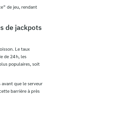
ce” de jeu, rendant
ns de jackpots
oisson. Le taux
 de 24 h, les
lus populaires, soit
s avant que le serveur
ette barrière à près