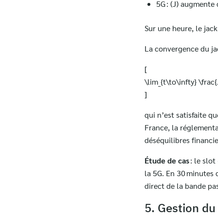
5G : (J) augmente 
Sur une heure, le jack
La convergence du jac
[
\lim_{t\to\infty} \frac{
]
qui n’est satisfaite q
France, la réglementa
déséquilibres financie
Étude de cas
: le slo
la 5G. En 30 minutes d
direct de la bande pas
5. Gestion du