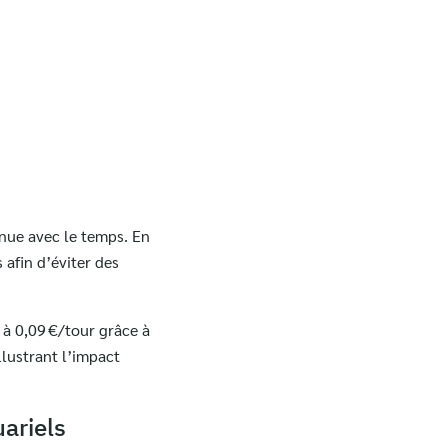
minue avec le temps. En
afin d’éviter des
r à 0,09 €/tour grâce à
illustrant l’impact
uariels