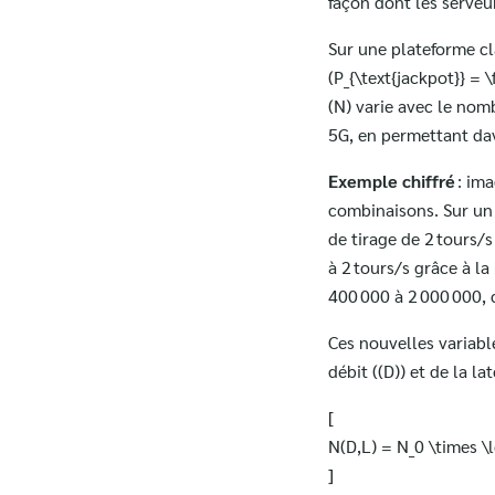
façon dont les serveu
Sur une plateforme cl
(P_{\text{jackpot}} = 
(N) varie avec le nom
5G, en permettant dav
Exemple chiffré
: ima
combinaisons. Sur un 
de tirage de 2 tours/
à 2 tours/s grâce à l
400 000 à 2 000 000, 
Ces nouvelles variable
débit ((D)) et de la la
[
N(D,L) = N_0 \times \l
]