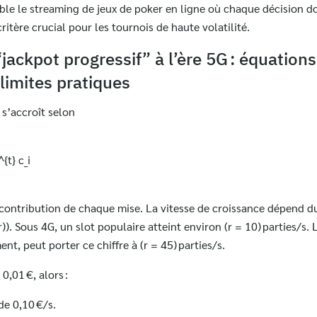
le le streaming de jeux de poker en ligne où chaque décision do
itère crucial pour les tournois de haute volatilité.
“jackpot progressif” à l’ère 5G : équation
 limites pratiques
 s’accroît selon
{t} c_i
a contribution de chaque mise. La vitesse de croissance dépend 
)). Sous 4G, un slot populaire atteint environ (r = 10) parties/s.
t, peut porter ce chiffre à (r = 45) parties/s.
0,01 €, alors :
de 0,10 €/s.