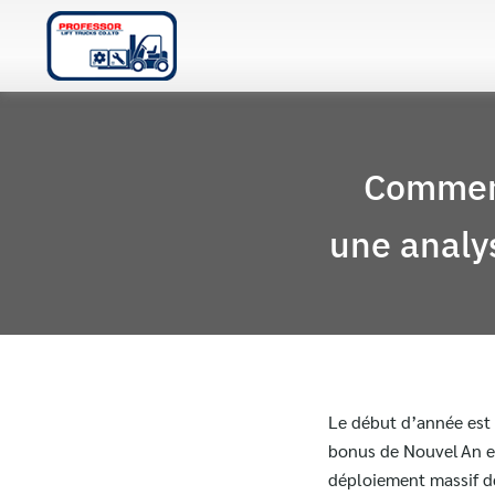
Comment 
une analy
Le début d’année est 
bonus de Nouvel An et
déploiement massif de