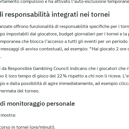
ortamento compulsivo e ha attivato l’auto‑esclusione temporane
i responsabilità integrati nei tornei
nzate offrono funzionalità di responsabilità specifiche per i torn
po impostabili dal giocatore, budget giornalieri per i tornei e la p
mporanea che blocca l’accesso a tutti gli eventi per un periodo 
 messaggi di avviso contestuali, ad esempio: “Hai giocato 2 ore c
.
i da Responsible Gambling Council indicano che i giocatori che r
o il loro tempo di gioco del 22 % rispetto a chi non li riceve. L’e
io e dalla possibilità di agire immediatamente, ad esempio cli
chermata del torneo.
di monitoraggio personale
 mostra:
orso in tornei (ore/minuti).