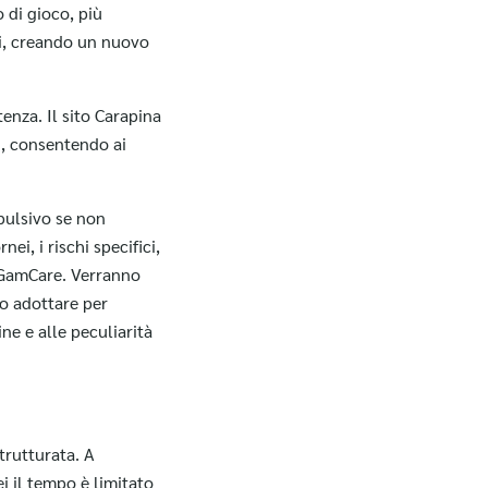
 di gioco, più
rti, creando un nuovo
enza. Il sito Carapina
i, consentendo ai
pulsivo se non
ei, i rischi specifici,
e GamCare. Verranno
no adottare per
ne e alle peculiarità
trutturata. A
ei il tempo è limitato