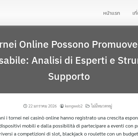
หน้าเเรก
เก
rnei Online Possono Promuover
abile: Analisi di Esperti e Stru
Supporto
22 มกราคม 2026
kengweb2
ไม่มีหมวดหมู่
ni i tornei nei casinò online hanno registrato una crescita espone
 dispositivi mobili e dalla possibilità di partecipare a eventi con 
iversi a competizioni di slot, blackjack o roulette con un budget