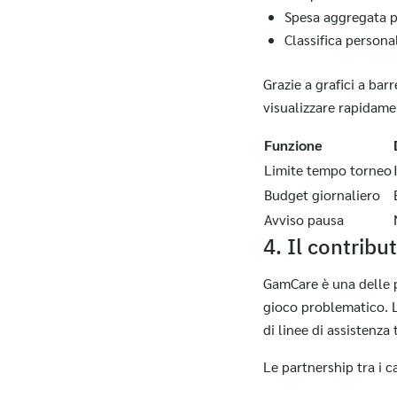
Spesa aggregata pe
Classifica personal
Grazie a grafici a bar
visualizzare rapidamen
Funzione
Limite tempo torneo
Budget giornaliero
Avviso pausa
4. Il contribu
GamCare è una delle p
gioco problematico. L
di linee di assistenza
Le partnership tra i 