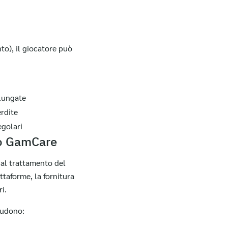
nto), il giocatore può
olungate
erdite
egolari
aso GamCare
 al trattamento del
taforme, la fornitura
i.
ludono: