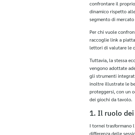
confrontare il propri
dinamico rispetto alle
segmento di mercato p
Per chi vuole confront
raccoglie link a piat
lettori di valutare le
Tuttavia, la stessa e
vengono adottate adegu
gli strumenti integra
inoltre illustrate le 
proteggersi, con un oc
dei giochi da tavolo.
1. Il ruolo de
I tornei trasformano l
differenza delle sessi