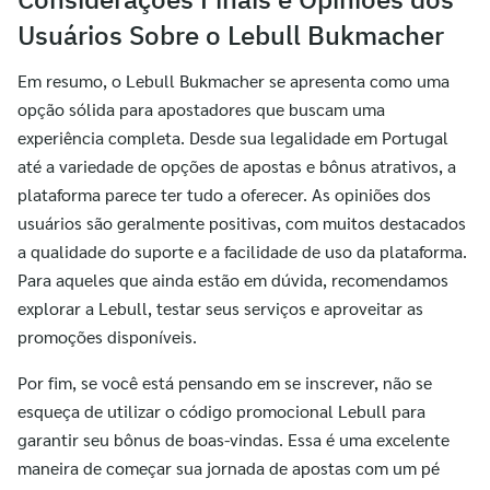
Usuários Sobre o Lebull Bukmacher
Em resumo, o Lebull Bukmacher se apresenta como uma
opção sólida para apostadores que buscam uma
experiência completa. Desde sua legalidade em Portugal
até a variedade de opções de apostas e bônus atrativos, a
plataforma parece ter tudo a oferecer. As opiniões dos
usuários são geralmente positivas, com muitos destacados
a qualidade do suporte e a facilidade de uso da plataforma.
Para aqueles que ainda estão em dúvida, recomendamos
explorar a Lebull, testar seus serviços e aproveitar as
promoções disponíveis.
Por fim, se você está pensando em se inscrever, não se
esqueça de utilizar o código promocional Lebull para
garantir seu bônus de boas-vindas. Essa é uma excelente
maneira de começar sua jornada de apostas com um pé