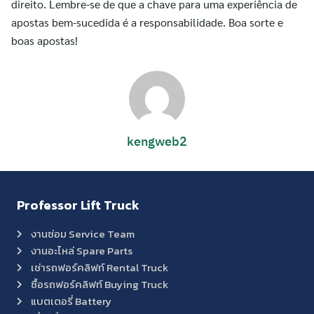
direito. Lembre-se de que a chave para uma experiência de
apostas bem-sucedida é a responsabilidade. Boa sorte e
boas apostas!
kengweb2
Professor Lift Truck
งานซ่อม Service Team
งานอะไหล่ Spare Parts
เช่ารถฟอร์คลิฟท์ Rental Truck
ซื้อรถฟอร์คลิฟท์ Buying Truck
แบตเตอรี่ Battery