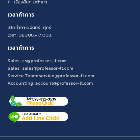
เรื่องอื่นๆ Others
เวลาทำการ
เปิดทำการ: จันทร์-ศุกร์
เวลา: 08.30น.-17.00น.
เวลาทำการ
Sales : cs@professor-lt.com
Sales : sales@professor-lt.com
Service Team: service@professor-lt.com
Accounting: account@professor-lt.com