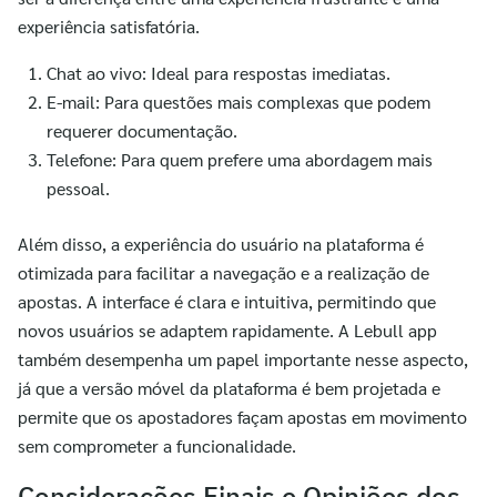
experiência satisfatória.
Chat ao vivo: Ideal para respostas imediatas.
E-mail: Para questões mais complexas que podem
requerer documentação.
Telefone: Para quem prefere uma abordagem mais
pessoal.
Além disso, a experiência do usuário na plataforma é
otimizada para facilitar a navegação e a realização de
apostas. A interface é clara e intuitiva, permitindo que
novos usuários se adaptem rapidamente. A Lebull app
também desempenha um papel importante nesse aspecto,
já que a versão móvel da plataforma é bem projetada e
permite que os apostadores façam apostas em movimento
sem comprometer a funcionalidade.
Considerações Finais e Opiniões dos