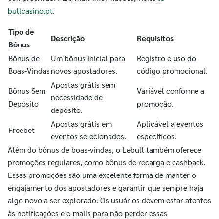
bullcasino.pt
.
Tipo de
Descrição
Requisitos
Bônus
Bônus de
Um bônus inicial para
Registro e uso do
Boas-Vindas
novos apostadores.
código promocional.
Apostas grátis sem
Bônus Sem
Variável conforme a
necessidade de
Depósito
promoção.
depósito.
Apostas grátis em
Aplicável a eventos
Freebet
eventos selecionados.
específicos.
Além do bônus de boas-vindas, o Lebull também oferece
promoções regulares, como bônus de recarga e cashback.
Essas promoções são uma excelente forma de manter o
engajamento dos apostadores e garantir que sempre haja
algo novo a ser explorado. Os usuários devem estar atentos
às notificações e e-mails para não perder essas