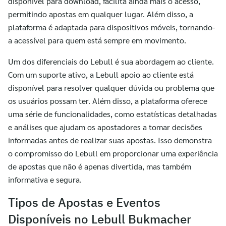
disponível para download, facilita ainda mais o acesso,
permitindo apostas em qualquer lugar. Além disso, a
plataforma é adaptada para dispositivos móveis, tornando-
a acessível para quem está sempre em movimento.
Um dos diferenciais do Lebull é sua abordagem ao cliente.
Com um suporte ativo, a Lebull apoio ao cliente está
disponível para resolver qualquer dúvida ou problema que
os usuários possam ter. Além disso, a plataforma oferece
uma série de funcionalidades, como estatísticas detalhadas
e análises que ajudam os apostadores a tomar decisões
informadas antes de realizar suas apostas. Isso demonstra
o compromisso do Lebull em proporcionar uma experiência
de apostas que não é apenas divertida, mas também
informativa e segura.
Tipos de Apostas e Eventos
Disponíveis no Lebull Bukmacher