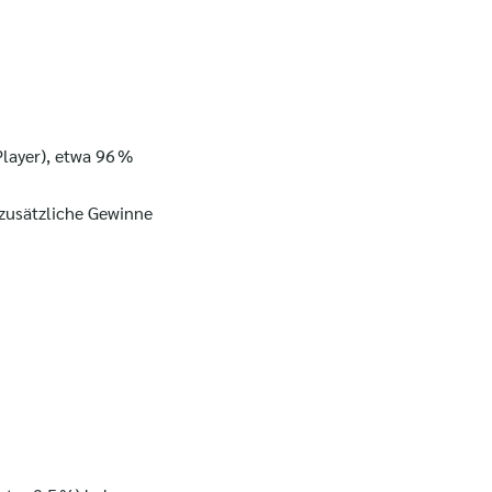
Player), etwa 96 %
 zusätzliche Gewinne