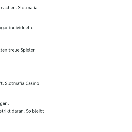
smachen. Slotmafia
gar individuelle
ten treue Spieler
t. Slotmafia Casino
igen.
trikt daran. So bleibt