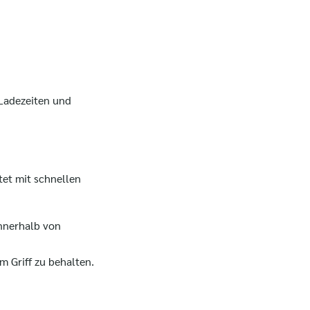
 Ladezeiten und
tet mit schnellen
innerhalb von
m Griff zu behalten.