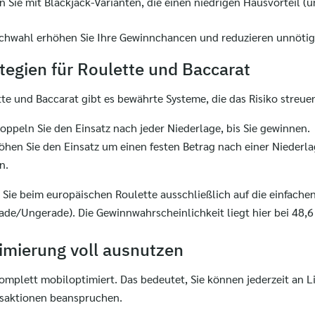
 Sie mit Blackjack‑Varianten, die einen niedrigen Hausvorteil (u
ischwahl erhöhen Sie Ihre Gewinnchancen und reduzieren unnötig
ategien für Roulette und Baccarat
tte und Baccarat gibt es bewährte Systeme, die das Risiko streue
oppeln Sie den Einsatz nach jeder Niederlage, bis Sie gewinnen.
öhen Sie den Einsatz um einen festen Betrag nach einer Niederl
n.
 Sie beim europäischen Roulette ausschließlich auf die einfach
ade/Ungerade). Die Gewinnwahrscheinlichkeit liegt hier bei 48,6
imierung voll ausnutzen
komplett mobiloptimiert. Das bedeutet, Sie können jederzeit an L
saktionen beanspruchen.