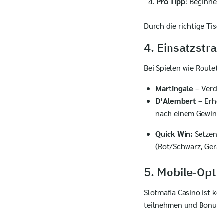
Pro Tipp:
Beginnen
Durch die richtige T
4. Einsatzstr
Bei Spielen wie Roule
Martingale
– Verd
D’Alembert
– Erh
nach einem Gewin
Quick Win:
Setzen
(Rot/Schwarz, Ger
5. Mobile‑Opt
Slotmafia Casino ist 
teilnehmen und Bonu