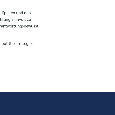
er‑Spielen und den
hlung sinnvoll zu
verantwortungsbewusst
 put the strategies