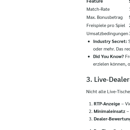
Feature
Match‑Rate
Max. Bonusbetrag
Freispiele pro Spiel
Umsatzbedingungen
Industry Secret:
S
oder mehr. Das re
Did You Know?
Fre
erzielen können, 
3. Live‑Deale
Nicht alle Live‑Tische
RTP‑Anzeige
– Vi
Minimaleinsatz
– 
Dealer‑Bewertun